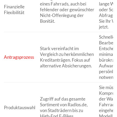
eines Fahrrads, auch bei
lange Wa
Finanzielle
fehlender oder gewünschter
oder Sch
Flexibilität
Nicht-Offenlegung der
Abfragen
Bonität.
Sie Ihr 
jetzt.
Schnelle
Bearbeit
Stark vereinfacht im
Entschei
Vergleich zu herkömmlichen
minimale
Antragsprozess
Kreditanträgen. Fokus auf
bürokrat
alternative Absicherungen.
Aufwand
persönli
notwendi
Sie müsse
Kompromi
Zugriff auf das gesamte
der Wahl 
Sortiment von Radlos.de,
Fahrrads
Produktauswahl
von Stadträdern bis zu
eingehen
High-End E-Bikes.
Modell is