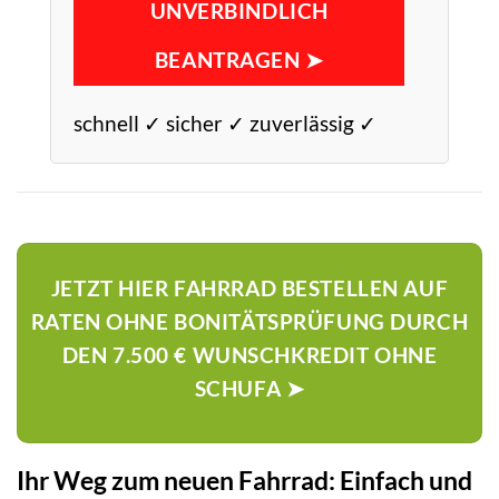
UNVERBINDLICH
BEANTRAGEN ➤
schnell ✓ sicher ✓ zuverlässig ✓
JETZT HIER FAHRRAD BESTELLEN AUF
RATEN OHNE BONITÄTSPRÜFUNG DURCH
DEN 7.500 € WUNSCHKREDIT OHNE
SCHUFA ➤
Ihr Weg zum neuen Fahrrad: Einfach und