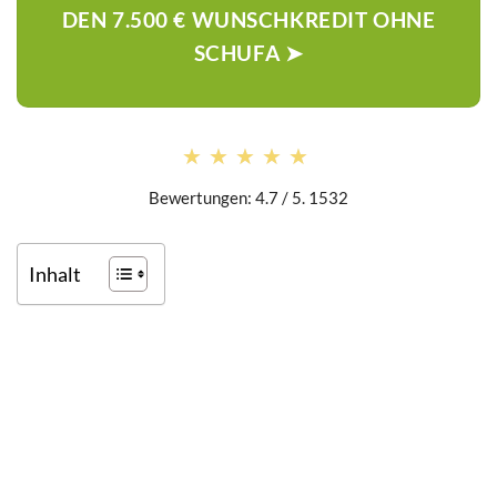
DEN 7.500 € WUNSCHKREDIT OHNE
SCHUFA ➤
★★★★★
★★★★★
Bewertungen: 4.7 / 5. 1532
Inhalt
DAS KÖNNTE DICH AUCH INTERESSIEREN: