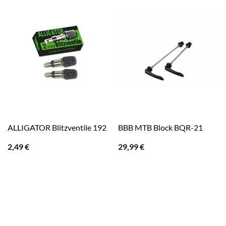
ALLIGATOR Blitzventile 192
BBB MTB Block BQR-21
2,49
€
29,99
€