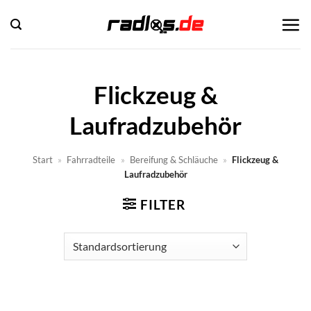
Zum
Inhalt
springen
Flickzeug &
Laufradzubehör
Start
»
Fahrradteile
»
Bereifung & Schläuche
»
Flickzeug &
Laufradzubehör
FILTER