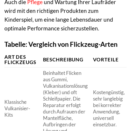
Auch die
Pflege
und Wartung Ihrer Laufräder
wird mit den richtigen Produkten zum
Kinderspiel, um eine lange Lebensdauer und
optimale Performance sicherzustellen.
Tabelle: Vergleich von Flickzeug-Arten
ART DES
BESCHREIBUNG
VORTEILE
FLICKZEUGS
Beinhaltet Flicken
aus Gummi,
Vulkanisationslösung
(Kleber) und oft
Kostengünstig,
Schleifpapier. Die
sehr langlebig
Klassische
Reparatur erfolgt
bei korrekter
Vulkanisier-
durch Aufrauen der
Anwendung,
Kits
Mantelfläche,
universell
Aufbringen der
einsetzbar.
Lösung und