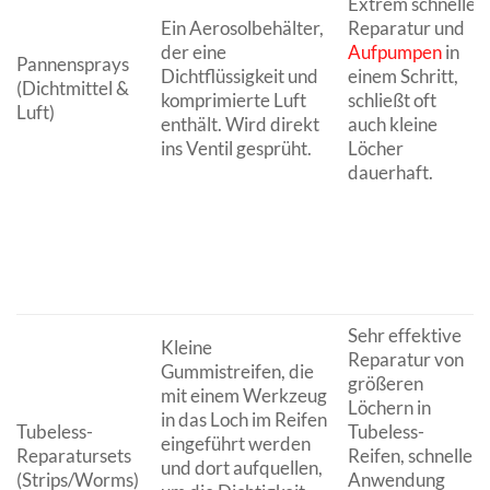
Extrem schnelle
Ein Aerosolbehälter,
Reparatur und
der eine
Aufpumpen
in
Pannensprays
Dichtflüssigkeit und
einem Schritt,
(Dichtmittel &
komprimierte Luft
schließt oft
Luft)
enthält. Wird direkt
auch kleine
ins Ventil gesprüht.
Löcher
dauerhaft.
Sehr effektive
Kleine
Reparatur von
Gummistreifen, die
größeren
mit einem Werkzeug
Löchern in
in das Loch im Reifen
Tubeless-
Tubeless-
eingeführt werden
Reparatursets
Reifen, schnelle
und dort aufquellen,
(Strips/Worms)
Anwendung