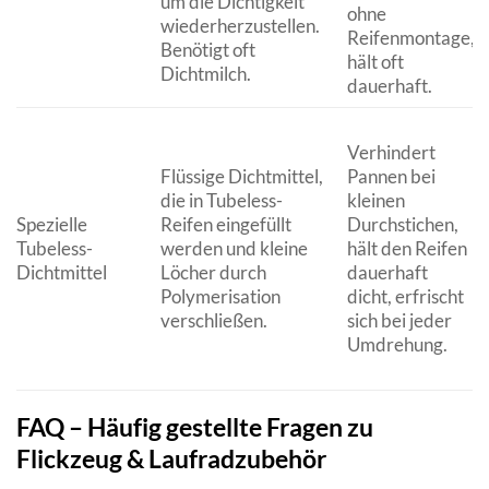
um die Dichtigkeit
ohne
wiederherzustellen.
Reifenmontage,
Benötigt oft
hält oft
Dichtmilch.
dauerhaft.
Verhindert
Flüssige Dichtmittel,
Pannen bei
die in Tubeless-
kleinen
Spezielle
Reifen eingefüllt
Durchstichen,
Tubeless-
werden und kleine
hält den Reifen
Dichtmittel
Löcher durch
dauerhaft
Polymerisation
dicht, erfrischt
verschließen.
sich bei jeder
Umdrehung.
FAQ – Häufig gestellte Fragen zu
Flickzeug & Laufradzubehör