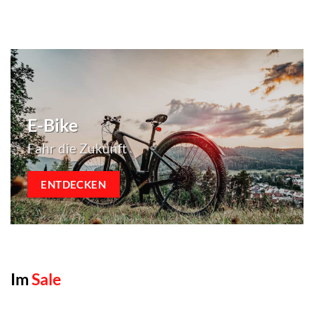
E-Bike
Fahr die Zukunft
ENTDECKEN
Im
Sale