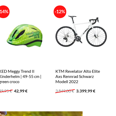
-14%
-12%
-
KED Meggy Trend II
KTM Revelator Alto Elite
Va
Kinderhelm | 49-55 cm |
Axs Rennrad Schwarz
He
green croco
Modell 2022
8
Ursprünglicher
Aktueller
Ursprünglicher
Aktueller
49,95
€
42,99
€
3.849,00
€
3.399,99
€
Preis
Preis
Preis
Preis
.
war:
ist:
war:
ist:
49,95 €
42,99 €.
3.849,00 €
3.399,99 €.