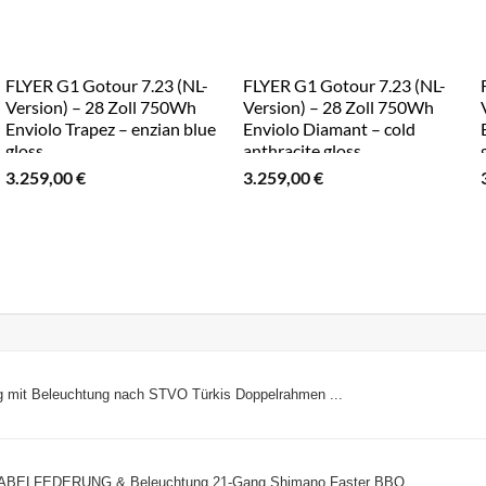
FLYER G1 Gotour 7.23 (NL-
FLYER G1 Gotour 7.23 (NL-
Version) – 28 Zoll 750Wh
Version) – 28 Zoll 750Wh
Enviolo Trapez – enzian blue
Enviolo Diamant – cold
gloss
anthracite gloss
3.259,00
€
3.259,00
€
g mit Beleuchtung nach STVO Türkis Doppelrahmen ...
T GABELFEDERUNG & Beleuchtung 21-Gang Shimano Faster BBO ...