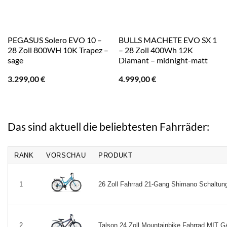
PEGASUS Solero EVO 10 –
BULLS MACHETE EVO SX 1
28 Zoll 800WH 10K Trapez –
– 28 Zoll 400Wh 12K
sage
Diamant – midnight-matt
3.299,00
€
4.999,00
€
Das sind aktuell die beliebtesten Fahrräder:
RANK
VORSCHAU
PRODUKT
26 Zoll Fahrrad 21-Gang Shimano Schaltun
1
Talson 24 Zoll Mountainbike Fahrrad MI
2