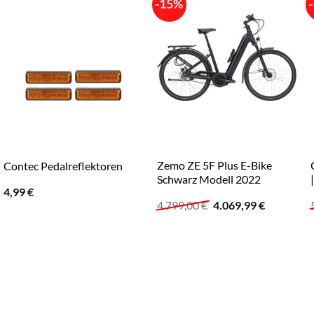
-15%
Zemo ZE 5F Plus E-Bike
Contec Pedalreflektoren
Schwarz Modell 2022
4,99
€
Ursprünglicher
Aktueller
4.799,00
€
4.069,99
€
Preis
Preis
war:
ist:
4.799,00 €
4.069,99 €