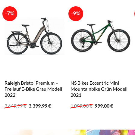
-7%
-9%
Raleigh Bristol Premium –
NS Bikes Eccentric Mini
Freilauf E-Bike Grau Modell
Mountainbike Grün Modell
2022
2021
Ursprünglicher
Aktueller
Ursprünglicher
Aktueller
3.649,99
€
3.399,99
€
1.099,00
€
999,00
€
Preis
Preis
Preis
Preis
war:
ist:
war:
ist:
3.649,99 €
3.399,99 €.
1.099,00 €
999,00 €.