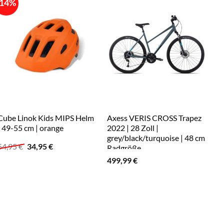
-14%
-
Cube Linok Kids MIPS Helm
Axess VERIS CROSS Trapez
Cu
| 49-55 cm | orange
2022 | 28 Zoll |
la
grey/black/turquoise | 48 cm
Ursprünglicher
Aktueller
54,95
€
34,95
€
6
Radgröße
Preis
Preis
499,99
€
war:
ist:
.
54,95 €
34,95 €.