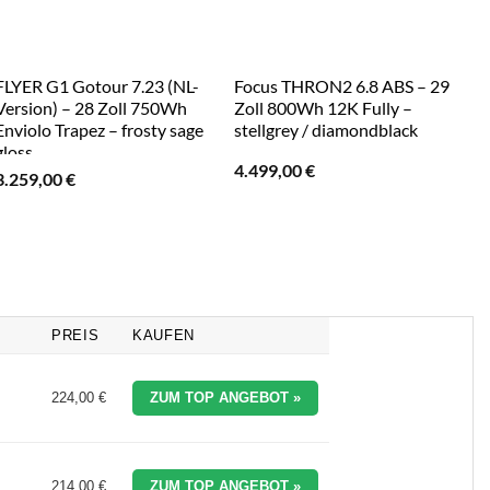
FLYER G1 Gotour 7.23 (NL-
Focus THRON2 6.8 ABS – 29
FL
Version) – 28 Zoll 750Wh
Zoll 800Wh 12K Fully –
Zo
Enviolo Trapez – frosty sage
stellgrey / diamondblack
co
gloss
4.499,00
€
3
3.259,00
€
PREIS
KAUFEN
224,00 €
ZUM TOP ANGEBOT »
214,00 €
ZUM TOP ANGEBOT »