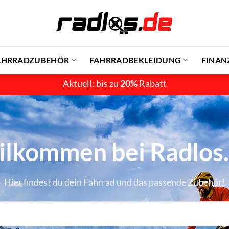
AHRRADZUBEHÖR
FAHRRADBEKLEIDUNG
FINAN
Aktuell: bis zu
20%
Rabatt
lkommen bei Radlos
Hier findest du dein Fahrrad und das passende Zubehör!