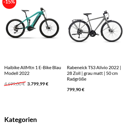
-15%
Haibike AllMtn 1 E-Bike Blau
Rabeneick TS3 Alivio 2022 |
Modell 2022
28 Zoll | grau matt | 50 cm
Radgröße
Ursprünglicher
Aktueller
4.699,00
€
3.799,99
€
Preis
Preis
799,90
€
war:
ist:
4.699,00 €
3.799,99 €.
Kategorien