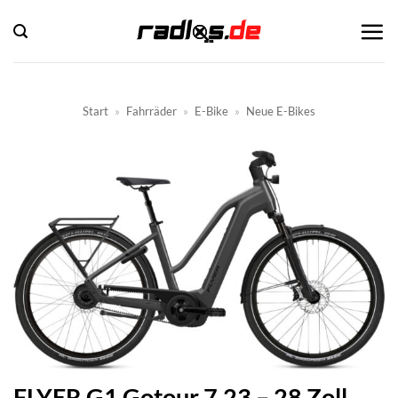
Zum
Inhalt
springen
Start
»
Fahrräder
»
E-Bike
»
Neue E-Bikes
FLYER G1 Gotour 7.23 – 28 Zoll