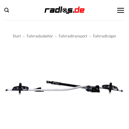
Zum
Inhalt
springen
Start
»
Fahrradzubehör
»
Fahrradtransport
»
Fahrradträger