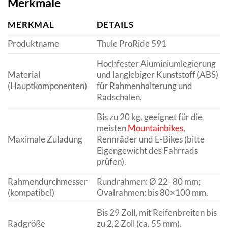
Merkmale
MERKMAL
DETAILS
Produktname
Thule ProRide 591
Hochfester Aluminiumlegierung
Material
und langlebiger Kunststoff (ABS)
(Hauptkomponenten)
für Rahmenhalterung und
Radschalen.
Bis zu 20 kg, geeignet für die
meisten
Mountainbikes
,
Maximale Zuladung
Rennräder und E-Bikes (bitte
Eigengewicht des Fahrrads
prüfen).
Rahmendurchmesser
Rundrahmen: Ø 22–80 mm;
(kompatibel)
Ovalrahmen: bis 80×100 mm.
Bis 29 Zoll, mit Reifenbreiten bis
Radgröße
zu 2,2 Zoll (ca. 55 mm).