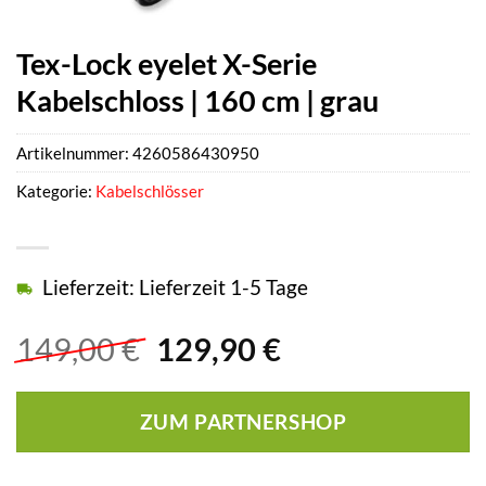
Tex-Lock eyelet X-Serie
Kabelschloss | 160 cm | grau
Artikelnummer:
4260586430950
Kategorie:
Kabelschlösser
Lieferzeit: Lieferzeit 1-5 Tage
Ursprünglicher
Aktueller
149,00
€
129,90
€
Preis
Preis
war:
ist:
ZUM PARTNERSHOP
149,00 €
129,90 €.