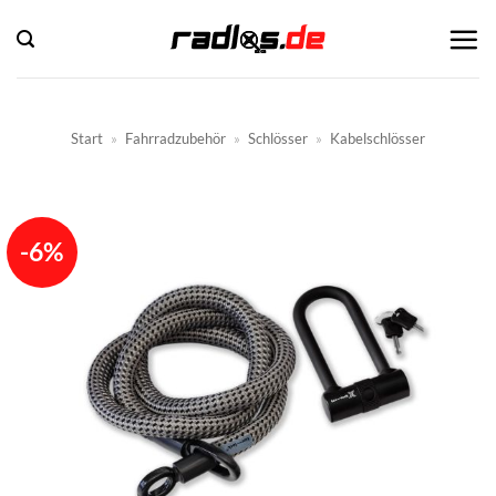
Zum
Inhalt
springen
Start
»
Fahrradzubehör
»
Schlösser
»
Kabelschlösser
-6%