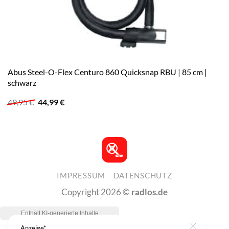
Abus Steel-O-Flex Centuro 860 Quicksnap RBU | 85 cm |
schwarz
Ursprünglicher
Aktueller
49,95
€
44,99
€
Preis
Preis
war:
ist:
49,95 €
44,99 €.
IMPRESSUM
DATENSCHUTZ
Copyright 2026 ©
radlos.de
Anzeige*