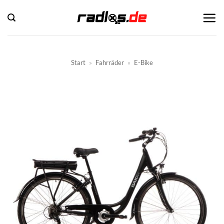
Zum
Inhalt
springen
Start
»
Fahrräder
»
E-Bike