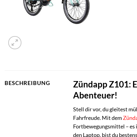
Zündapp Z101: En
BESCHREIBUNG
Abenteuer!
Stell dir vor, du gleitest 
Fahrfreude. Mit dem
Zünd
Fortbewegungsmittel – es i
den Laptop, bist du bestens