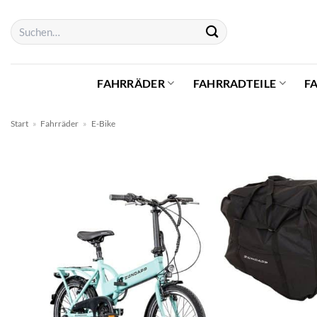
Zum
Suchen
Inhalt
nach:
springen
FAHRRÄDER
FAHRRADTEILE
F
Start
»
Fahrräder
»
E-Bike