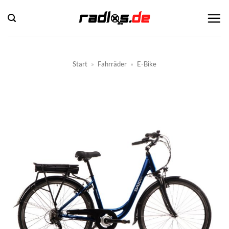
Zum
Inhalt
springen
Start
»
Fahrräder
»
E-Bike