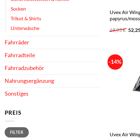
Socken
Uvex Air Wing
papyrus/moss
Trikot & Shirts
Unterwäsche
Urspr
69,95
€
52,2
Preis
war:
Fahrräder
69,95
Fahrradteile
-14%
Fahrradzubehör
Nahrungsergänzung
Sonstiges
PREIS
Min.
Max.
FILTER
Preis
Preis
Uvex Air Wing 