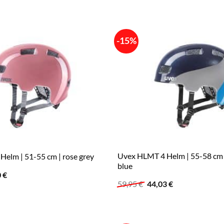
59,95 €
46,81 €.
ist:
 €
54,84 €.
-15%
Uvex HLMT 4 Helm | 55-58 cm 
elm | 51-55 cm | rose grey
blue
ünglicher
Aktueller
0
€
Preis
Ursprünglicher
Aktueller
59,95
€
44,03
€
ist:
Preis
Preis
 €
44,90 €.
war:
ist:
59,95 €
44,03 €.