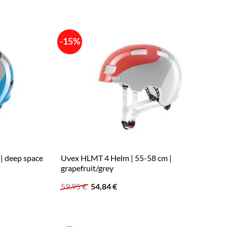
59,95 €
53,99 €.
-15%
| deep space
Uvex HLMT 4 Helm | 55-58 cm |
grapefruit/grey
Ursprünglicher
Aktueller
59,95
€
54,84
€
Preis
Preis
war:
ist:
59,95 €
54,84 €.