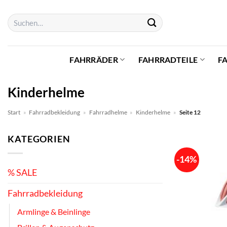
Zum
Suchen
Inhalt
nach:
springen
FAHRRÄDER
FAHRRADTEILE
F
Kinderhelme
Start
»
Fahrradbekleidung
»
Fahrradhelme
»
Kinderhelme
»
Seite 12
KATEGORIEN
-14%
% SALE
Fahrradbekleidung
Armlinge & Beinlinge