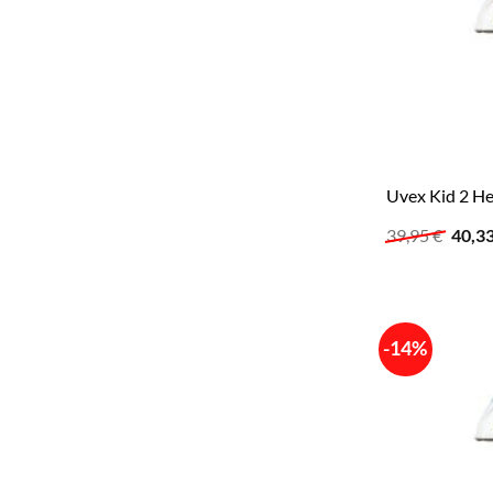
Uvex Kid 2 He
Urspr
39,95
€
40,3
Preis
war:
39,95
-14%