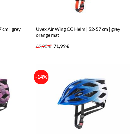
 cm | grey
Uvex Air Wing CC Helm | 52-57 cm | grey
orange mat
Ursprünglicher
Aktueller
69,95
€
71,99
€
Preis
Preis
war:
ist:
69,95 €
71,99 €.
-14%