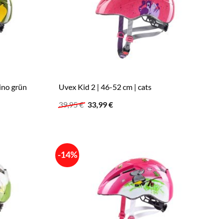
ino grün
Uvex Kid 2 | 46-52 cm | cats
Ursprünglicher
Aktueller
39,95
€
33,99
€
Preis
Preis
war:
ist:
39,95 €
33,99 €.
-14%