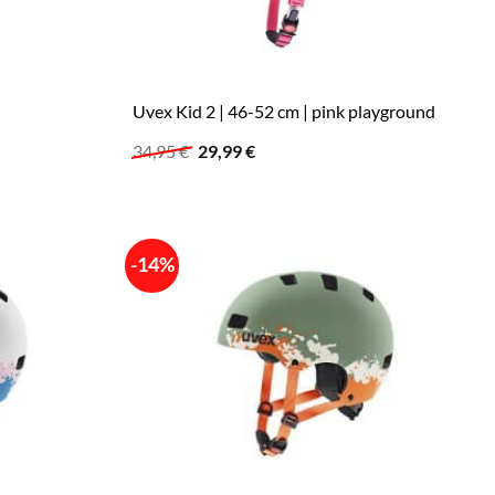
Uvex Kid 2 | 46-52 cm | pink playground
Ursprünglicher
Aktueller
34,95
€
29,99
€
Preis
Preis
war:
ist:
34,95 €
29,99 €.
-14%