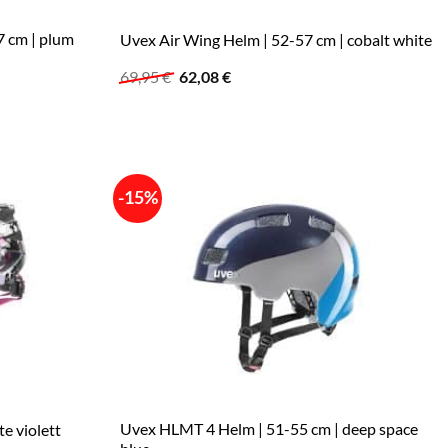
7 cm | plum
Uvex Air Wing Helm | 52-57 cm | cobalt white
Ursprünglicher
Aktueller
69,95
€
62,08
€
Preis
Preis
war:
ist:
69,95 €
62,08 €.
-15%
Uvex HLMT 4 Helm | 51-55 cm | deep space
e violett