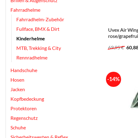
Brillen & Augenschutz
Fahrradhelme
Fahrradhelm-Zubehör
Fullface, BMX & Dirt
Uvex Air Wing
rose/grapefru
Kinderhelme
Urspr
69,95
€
60,8
MTB, Trekking & City
Preis
war:
Rennradhelme
69,95
Handschuhe
-14%
Hosen
Jacken
Kopfbedeckung
Protektoren
Regenschutz
Schuhe
Sicherheitswesten & Reflex