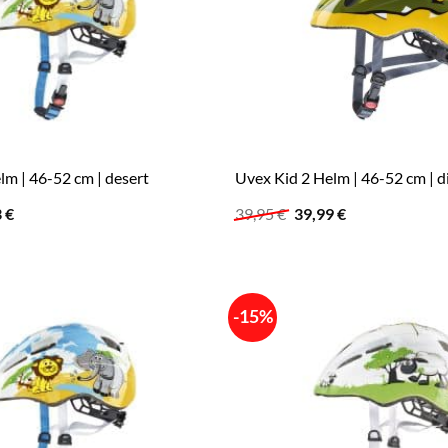
lm | 46-52 cm | desert
Uvex Kid 2 Helm | 46-52 cm | d
ünglicher
Aktueller
Ursprünglicher
Aktueller
3
€
39,95
€
39,99
€
Preis
Preis
Preis
ist:
war:
ist:
 €
40,33 €.
39,95 €
39,99 €.
-15%