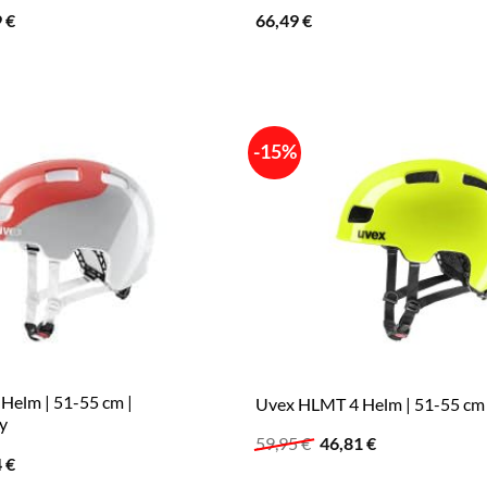
ünglicher
Aktueller
9
€
66,49
€
Preis
ist:
 €
59,99 €.
-15%
Helm | 51-55 cm |
Uvex HLMT 4 Helm | 51-55 cm 
y
Ursprünglicher
Aktueller
59,95
€
46,81
€
Preis
Preis
ünglicher
Aktueller
4
€
war:
ist:
Preis