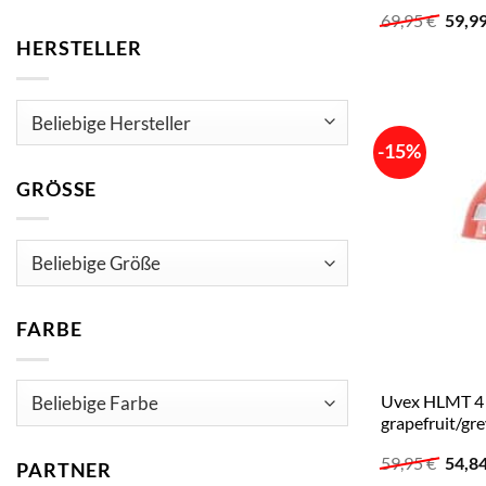
Urspr
69,95
€
59,9
Preis
HERSTELLER
war:
69,95
-15%
GRÖSSE
FARBE
Uvex HLMT 4 
grapefruit/gre
Urspr
59,95
€
54,8
PARTNER
Preis