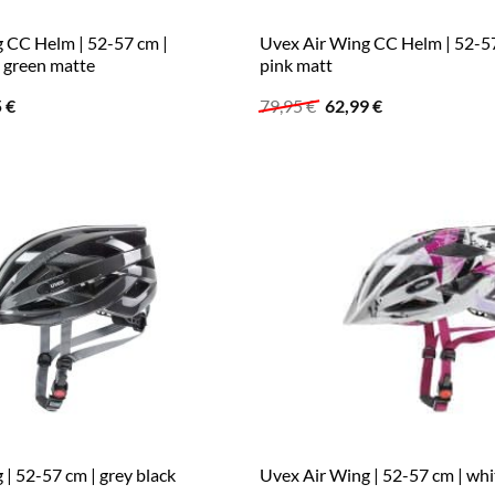
 CC Helm | 52-57 cm |
Uvex Air Wing CC Helm | 52-5
 green matte
pink matt
ünglicher
Aktueller
Ursprünglicher
Aktueller
5
€
79,95
€
62,99
€
Preis
Preis
Preis
ist:
war:
ist:
 €
52,25 €.
79,95 €
62,99 €.
| 52-57 cm | grey black
Uvex Air Wing | 52-57 cm | whit