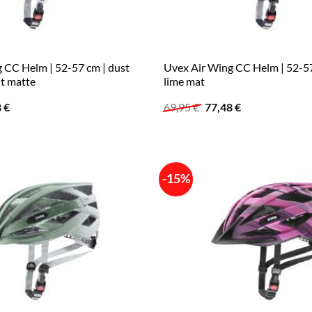
 CC Helm | 52-57 cm | dust
Uvex Air Wing CC Helm | 52-57
it matte
lime mat
ünglicher
Aktueller
Ursprünglicher
Aktueller
8
€
69,95
€
77,48
€
Preis
Preis
Preis
ist:
war:
ist:
 €
60,88 €.
69,95 €
77,48 €.
-15%