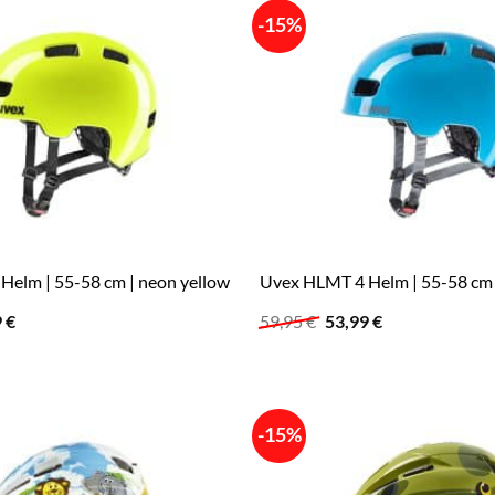
-15%
elm | 55-58 cm | neon yellow
Uvex HLMT 4 Helm | 55-58 cm 
ünglicher
Aktueller
Ursprünglicher
Aktueller
9
€
59,95
€
53,99
€
Preis
Preis
Preis
ist:
war:
ist:
 €
49,99 €.
59,95 €
53,99 €.
-15%