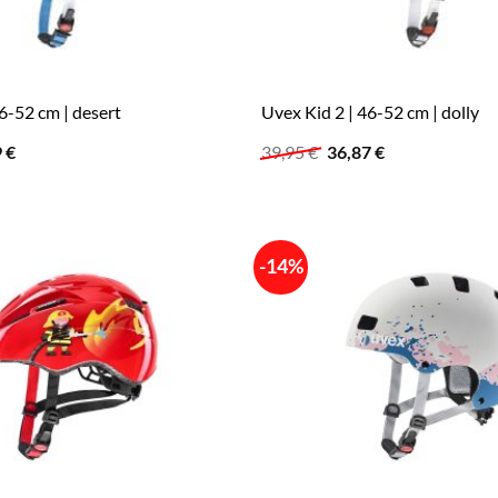
6-52 cm | desert
Uvex Kid 2 | 46-52 cm | dolly
ünglicher
Aktueller
Ursprünglicher
Aktueller
9
€
39,95
€
36,87
€
Preis
Preis
Preis
ist:
war:
ist:
 €
29,99 €.
39,95 €
36,87 €.
-14%