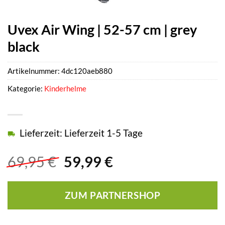
Uvex Air Wing | 52-57 cm | grey
black
Artikelnummer:
4dc120aeb880
Kategorie:
Kinderhelme
Lieferzeit: Lieferzeit 1-5 Tage
Ursprünglicher
Aktueller
69,95
€
59,99
€
Preis
Preis
war:
ist:
ZUM PARTNERSHOP
69,95 €
59,99 €.