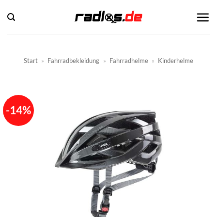
Zum
Inhalt
springen
Start
»
Fahrradbekleidung
»
Fahrradhelme
»
Kinderhelme
-14%