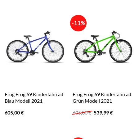
625,00 €
469,99 €.
-11%
Frog Frog 69 Kinderfahrrad
Frog Frog 69 Kinderfahrrad
Blau Modell 2021
Grün Modell 2021
Ursprünglicher
Aktueller
605,00
€
605,00
€
539,99
€
Preis
Preis
war:
ist:
605,00 €
539,99 €.