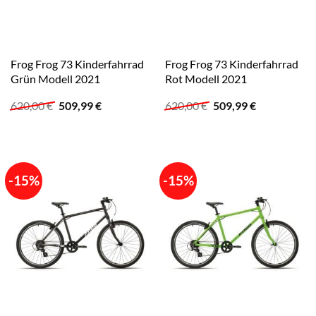
Frog Frog 73 Kinderfahrrad
Frog Frog 73 Kinderfahrrad
Grün Modell 2021
Rot Modell 2021
Ursprünglicher
Aktueller
Ursprünglicher
Aktueller
620,00
€
509,99
€
620,00
€
509,99
€
Preis
Preis
Preis
Preis
war:
ist:
war:
ist:
620,00 €
509,99 €.
620,00 €
509,99 €.
-15%
-15%