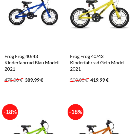
Frog Frog 40/43
Frog Frog 40/43
Kinderfahrrad Blau Modell
Kinderfahrrad Gelb Modell
2021
2021
Ursprünglicher
Aktueller
Ursprünglicher
Aktueller
475,00
€
389,99
€
500,00
€
419,99
€
Preis
Preis
Preis
Preis
war:
ist:
war:
ist:
475,00 €
389,99 €.
500,00 €
419,99 €.
-18%
-18%