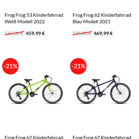
Frog Frog 53 Kinderfahrrad
Frog Frog 62 Kinderfahrrad
Weiß Modell 2022
Blau Modell 2021
Ursprünglicher
Aktueller
Ursprünglicher
Aktueller
565,00
€
459,99
€
595,00
€
469,99
€
Preis
Preis
Preis
Preis
war:
ist:
war:
ist:
565,00 €
459,99 €.
595,00 €
469,99 €.
-21%
-21%
Frog Frog 62 Kinderfahrrad
Frog Frog 62 Kinderfahrrad