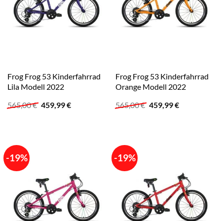
Frog Frog 53 Kinderfahrrad
Frog Frog 53 Kinderfahrrad
Lila Modell 2022
Orange Modell 2022
Ursprünglicher
Aktueller
Ursprünglicher
Aktueller
565,00
€
459,99
€
565,00
€
459,99
€
Preis
Preis
Preis
Preis
war:
ist:
war:
ist:
565,00 €
459,99 €.
565,00 €
459,99 €.
-19%
-19%