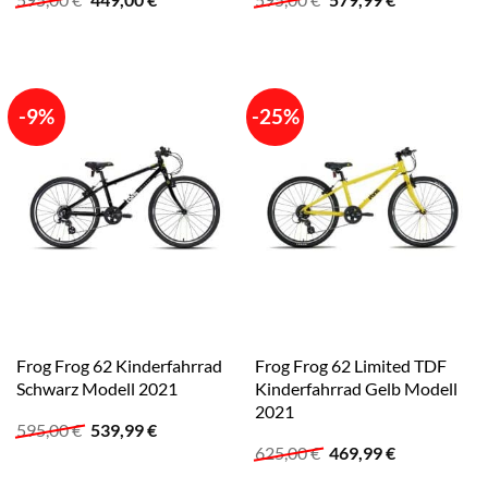
Preis
Preis
Preis
Preis
war:
ist:
war:
ist:
595,00 €
449,00 €.
595,00 €
579,99 €.
-9%
-25%
Frog Frog 62 Kinderfahrrad
Frog Frog 62 Limited TDF
Schwarz Modell 2021
Kinderfahrrad Gelb Modell
2021
Ursprünglicher
Aktueller
595,00
€
539,99
€
Preis
Preis
Ursprünglicher
Aktueller
625,00
€
469,99
€
war:
ist:
Preis
Preis
595,00 €
539,99 €.
war:
ist: