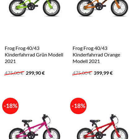
Frog Frog 40/43
Frog Frog 40/43
Kinderfahrrad Grün Modell
Kinderfahrrad Orange
2021
Modell 2021
Ursprünglicher
Aktueller
Ursprünglicher
Aktueller
475,00
€
299,90
€
475,00
€
399,99
€
Preis
Preis
Preis
Preis
war:
ist:
war:
ist:
475,00 €
299,90 €.
475,00 €
399,99 €.
-18%
-18%