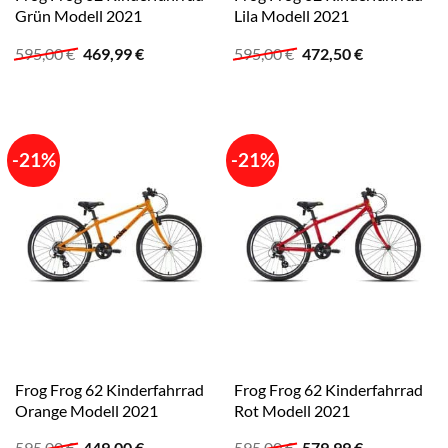
Grün Modell 2021
Lila Modell 2021
Ursprünglicher
Aktueller
Ursprünglicher
Aktueller
595,00
€
469,99
€
595,00
€
472,50
€
Preis
Preis
Preis
Preis
war:
ist:
war:
ist:
595,00 €
469,99 €.
595,00 €
472,50 €.
-21%
-21%
Frog Frog 62 Kinderfahrrad
Frog Frog 62 Kinderfahrrad
Orange Modell 2021
Rot Modell 2021
Ursprünglicher
Aktueller
Ursprünglicher
Aktueller
595,00
€
449,00
€
595,00
€
579,99
€