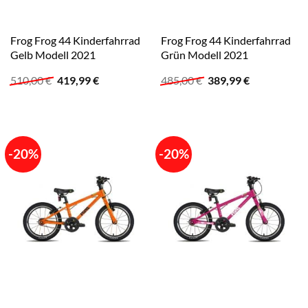
Frog Frog 44 Kinderfahrrad
Frog Frog 44 Kinderfahrrad
Gelb Modell 2021
Grün Modell 2021
Ursprünglicher
Aktueller
Ursprünglicher
Aktueller
510,00
€
419,99
€
485,00
€
389,99
€
Preis
Preis
Preis
Preis
war:
ist:
war:
ist:
510,00 €
419,99 €.
485,00 €
389,99 €.
-20%
-20%