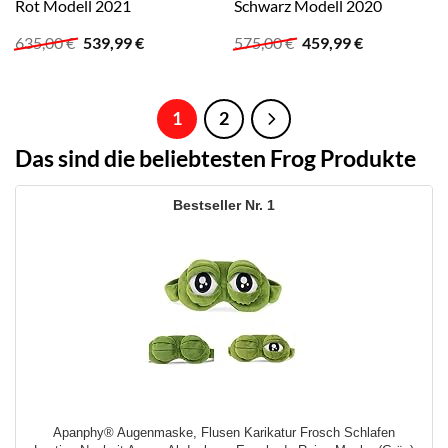
Rot Modell 2021
Schwarz Modell 2020
Ursprünglicher
Aktueller
Ursprünglicher
Aktueller
635,00
€
539,99
€
575,00
€
459,99
€
Preis
Preis
Preis
Preis
war:
ist:
war:
ist:
635,00 €
539,99 €.
575,00 €
459,99 €.
1
2
Das sind die beliebtesten Frog Produkte
1
Apanphy® Augenmaske, Flusen Karikatur Frosch Schlafen