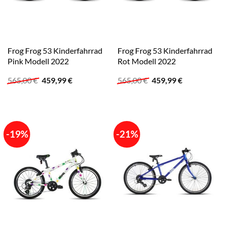
Frog Frog 53 Kinderfahrrad
Frog Frog 53 Kinderfahrrad
Pink Modell 2022
Rot Modell 2022
Ursprünglicher
Aktueller
Ursprünglicher
Aktueller
565,00
€
459,99
€
565,00
€
459,99
€
Preis
Preis
Preis
Preis
war:
ist:
war:
ist:
565,00 €
459,99 €.
565,00 €
459,99 €.
-19%
-21%