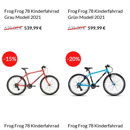
Frog Frog 78 Kinderfahrrad
Frog Frog 78 Kinderfahrrad
Grau Modell 2021
Grün Modell 2021
Ursprünglicher
Aktueller
Ursprünglicher
Aktueller
635,00
€
539,99
€
635,00
€
599,99
€
Preis
Preis
Preis
Preis
war:
ist:
war:
ist:
635,00 €
539,99 €.
635,00 €
599,99 €.
-15%
-20%
Frog Frog 78 Kinderfahrrad
Frog Frog 78 Kinderfahrrad