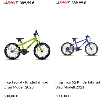
Ursprünglicher
Aktueller
Ursprünglicher
Aktueller
485,00
€
389,99
€
485,00
€
389,99
€
Preis
Preis
Preis
Preis
war:
ist:
war:
ist:
485,00 €
389,99 €.
485,00 €
389,99 €.
Frog Frog 47 Kinderfahrrad
Frog Frog 52 Kinderfahrrad
Grün Modell 2023
Blau Modell 2021
500,00
€
500,00
€