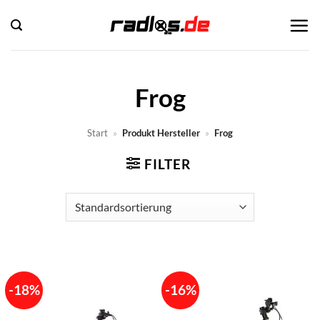
Zum
Inhalt
springen
Frog
Start
»
Produkt Hersteller
»
Frog
FILTER
-18%
-16%