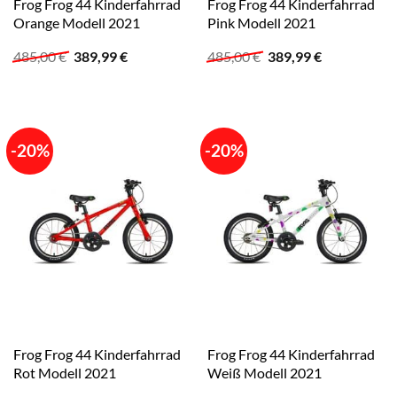
Frog Frog 44 Kinderfahrrad
Frog Frog 44 Kinderfahrrad
Orange Modell 2021
Pink Modell 2021
Ursprünglicher
Aktueller
Ursprünglicher
Aktueller
485,00
€
389,99
€
485,00
€
389,99
€
Preis
Preis
Preis
Preis
war:
ist:
war:
ist:
485,00 €
389,99 €.
485,00 €
389,99 €.
-20%
-20%
Frog Frog 44 Kinderfahrrad
Frog Frog 44 Kinderfahrrad
Rot Modell 2021
Weiß Modell 2021