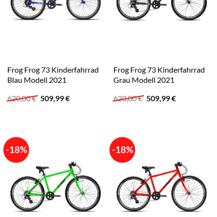
Frog Frog 73 Kinderfahrrad
Frog Frog 73 Kinderfahrrad
Blau Modell 2021
Grau Modell 2021
Ursprünglicher
Aktueller
Ursprünglicher
Aktueller
620,00
€
509,99
€
620,00
€
509,99
€
Preis
Preis
Preis
Preis
war:
ist:
war:
ist:
620,00 €
509,99 €.
620,00 €
509,99 €.
-18%
-18%