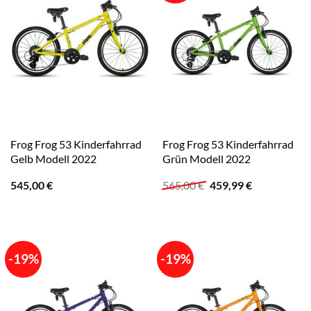
Frog Frog 53 Kinderfahrrad
Frog Frog 53 Kinderfahrrad
Gelb Modell 2022
Grün Modell 2022
Ursprünglicher
Aktueller
545,00
€
565,00
€
459,99
€
Preis
Preis
war:
ist:
565,00 €
459,99 €.
-19%
-19%