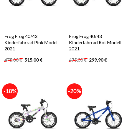
Frog Frog 40/43
Frog Frog 40/43
Kinderfahrrad Pink Modell
Kinderfahrrad Rot Modell
2021
2021
Ursprünglicher
Aktueller
Ursprünglicher
Aktueller
475,00
€
515,00
€
475,00
€
299,90
€
Preis
Preis
Preis
Preis
war:
ist:
war:
ist:
475,00 €
515,00 €.
475,00 €
299,90 €.
-18%
-20%