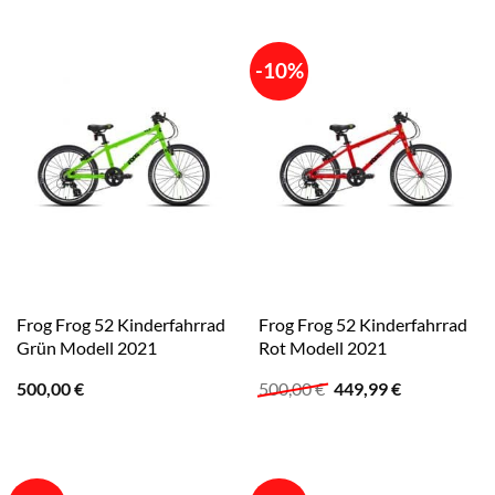
-10%
Frog Frog 52 Kinderfahrrad
Frog Frog 52 Kinderfahrrad
Grün Modell 2021
Rot Modell 2021
Ursprünglicher
Aktueller
500,00
€
500,00
€
449,99
€
Preis
Preis
war:
ist:
500,00 €
449,99 €.