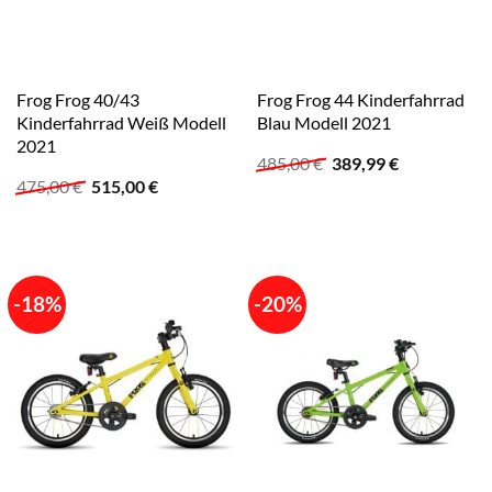
Frog Frog 40/43
Frog Frog 44 Kinderfahrrad
Kinderfahrrad Weiß Modell
Blau Modell 2021
2021
Ursprünglicher
Aktueller
485,00
€
389,99
€
Preis
Preis
Ursprünglicher
Aktueller
475,00
€
515,00
€
war:
ist:
Preis
Preis
485,00 €
389,99 €.
war:
ist:
475,00 €
515,00 €.
-18%
-20%