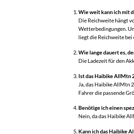
Wie weit kann ich mit 
Die Reichweite hängt v
Wetterbedingungen. Unt
liegt die Reichweite bei
Wie lange dauert es, d
Die Ladezeit für den Akk
Ist das Haibike AllMtn
Ja, das Haibike AllMtn 2
Fahrer die passende Grö
Benötige ich einen spez
Nein, da das Haibike All
Kann ich das Haibike A