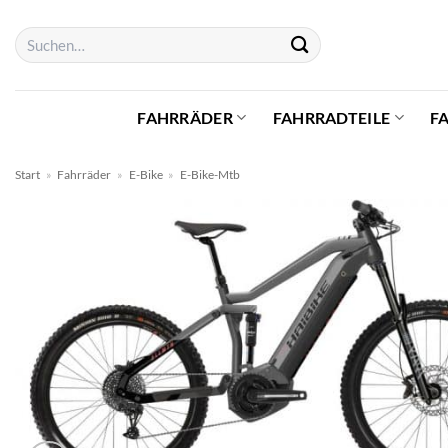
Zum
Suchen
Inhalt
nach:
springen
FAHRRÄDER
FAHRRADTEILE
F
Start
»
Fahrräder
»
E-Bike
»
E-Bike-Mtb