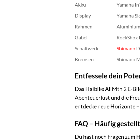
Akku
Yamaha I
Display
Yamaha Si
Rahmen
Aluminiu
Gabel
RockShox 
Schaltwerk
Shimano
D
Bremsen
Shimano M
Entfessele dein Poten
Das Haibike AllMtn 2 E-Bike
Abenteuerlust und die Freu
entdecke neue Horizonte –
FAQ – Häufig gestell
Du hast noch Fragen zum Ha