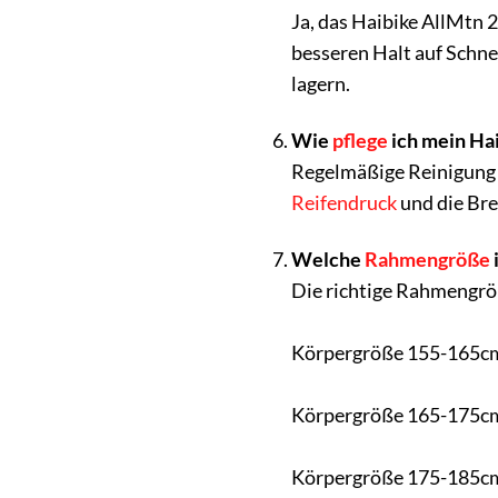
Ja, das Haibike AllMtn 
besseren Halt auf Schne
lagern.
Wie
pflege
ich mein Hai
Regelmäßige Reinigung
Reifendruck
und die Bre
Welche
Rahmengröße
Die richtige Rahmengröß
Körpergröße 155-165c
Körpergröße 165-175c
Körpergröße 175-185c