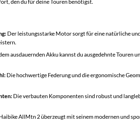
rt, den du für deine Touren benötigst.
ng:
Der leistungsstarke Motor sorgt für eine natürliche und
istern.
dem ausdauernden Akku kannst du ausgedehnte Touren un
hl:
Die hochwertige Federung und die ergonomische Geometr
nten:
Die verbauten Komponenten sind robust und langlebig
aibike AllMtn 2 überzeugt mit seinem modernen und sport