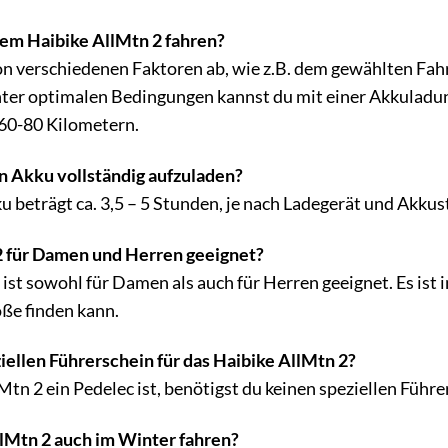
dem Haibike AllMtn 2 fahren?
on verschiedenen Faktoren ab, wie z.B. dem gewählten F
er optimalen Bedingungen kannst du mit einer Akkuladung
 60-80 Kilometern.
en Akku vollständig aufzuladen?
u beträgt ca. 3,5 – 5 Stunden, je nach Ladegerät und Akkus
 2 für Damen und Herren geeignet?
 ist sowohl für Damen als auch für Herren geeignet. Es is
ße finden kann.
iellen Führerschein für das Haibike AllMtn 2?
Mtn 2 ein Pedelec ist, benötigst du keinen speziellen Führ
llMtn 2 auch im Winter fahren?