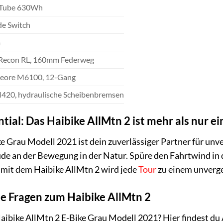
nTube 630Wh
de Switch
m
Recon RL, 160mm Federweg
eore M6100, 12-Gang
420, hydraulische Scheibenbremsen
tial: Das Haibike AllMtn 2 ist mehr als nur ei
 Grau Modell 2021 ist dein zuverlässiger Partner für unver
de an der Bewegung in der Natur. Spüre den Fahrtwind in d
 mit dem Haibike AllMtn 2 wird jede
Tour
zu einem unverge
te Fragen zum Haibike AllMtn 2
ibike AllMtn 2 E-Bike Grau Modell 2021? Hier findest du 