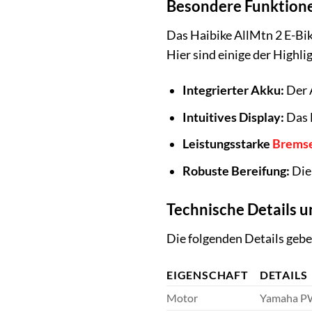
Besondere Funktione
Das Haibike AllMtn 2 E-Bik
Hier sind einige der Highli
Integrierter Akku:
Der 
Intuitives Display:
Das D
Leistungsstarke
Brems
Robuste Bereifung:
Die 
Technische Details u
Die folgenden Details gebe
EIGENSCHAFT
DETAILS
Motor
Yamaha PW