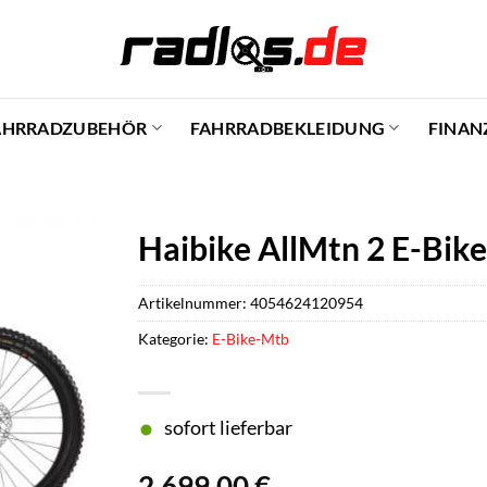
AHRRADZUBEHÖR
FAHRRADBEKLEIDUNG
FINAN
Haibike AllMtn 2 E-Bik
Artikelnummer:
4054624120954
Kategorie:
E-Bike-Mtb
sofort lieferbar
2.699,00
€