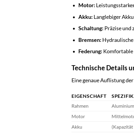
Motor:
Leistungsstarke
Akku:
Langlebiger Akku
Schaltung:
Präzise und 
Bremsen:
Hydraulische
Federung:
Komfortable 
Technische Details u
Eine genaue Auflistung de
EIGENSCHAFT
SPEZIFI
Rahmen
Aluminiu
Motor
Mittelmoto
Akku
(Kapazität