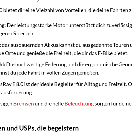
bietet dir eine Vielzahl von Vorteilen, die deine Fahrten
ng:
Der leistungsstarke Motor unterstützt dich zuverlässig
ngeren Strecken.
des ausdauernden Akkus kannst du ausgedehnte Touren u
 Orte und genieße die Freiheit, die dir das E-Bike bietet.
hl:
Die hochwertige Federung und die ergonomische Geometr
st du jede Fahrt in vollen Zügen genießen.
Ray E 8.0 ist der ideale Begleiter für Alltag und Freizeit.
rausforderung.
ssigen
Bremsen
und die helle
Beleuchtung
sorgen für deine
n und USPs, die begeistern