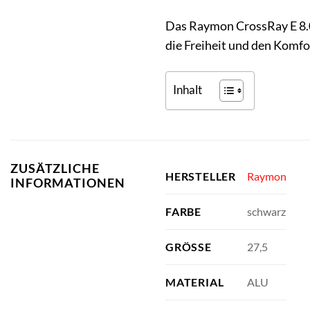
Das Raymon CrossRay E 8.0 
die Freiheit und den Komfor
Inhalt
ZUSÄTZLICHE
Raymon
HERSTELLER
INFORMATIONEN
schwarz
FARBE
27,5
GRÖSSE
ALU
MATERIAL