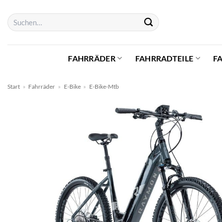
Zum
Suchen
Inhalt
nach:
springen
FAHRRÄDER
FAHRRADTEILE
F
Start
»
Fahrräder
»
E-Bike
»
E-Bike-Mtb