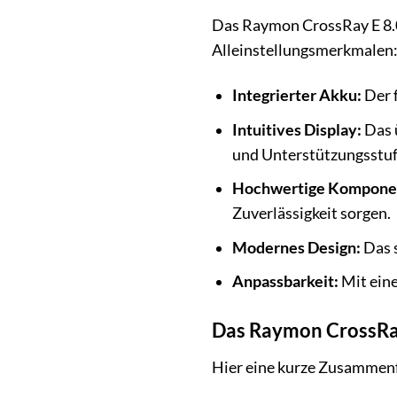
Das Raymon CrossRay E 8.0
Alleinstellungsmerkmalen
Integrierter Akku:
Der 
Intuitives Display:
Das ü
und Unterstützungsstuf
Hochwertige Kompone
Zuverlässigkeit sorgen.
Modernes Design:
Das s
Anpassbarkeit:
Mit eine
Das Raymon CrossRay
Hier eine kurze Zusammenf