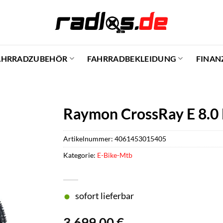
AHRRADZUBEHÖR
FAHRRADBEKLEIDUNG
FINAN
Raymon CrossRay E 8.0 
Artikelnummer:
4061453015405
Kategorie:
E-Bike-Mtb
sofort lieferbar
3.699,00
€