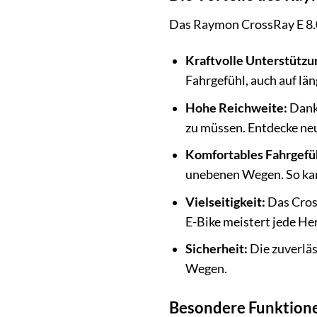
Das Raymon CrossRay E 8.0 
Kraftvolle Unterstützu
Fahrgefühl, auch auf lä
Hohe Reichweite:
Dank 
zu müssen. Entdecke neue
Komfortables Fahrgefü
unebenen Wegen. So kann
Vielseitigkeit:
Das Cross
E-Bike meistert jede He
Sicherheit:
Die zuverlä
Wegen.
Besondere Funktione