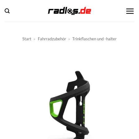
Zum
Inhalt
springen
Start
»
Fahrradzubehör
»
Trinkflaschen und -halter