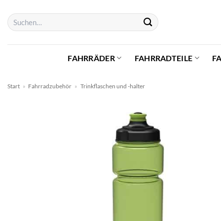
Zum
Suchen
Inhalt
nach:
springen
FAHRRÄDER
FAHRRADTEILE
F
Start
»
Fahrradzubehör
»
Trinkflaschen und -halter