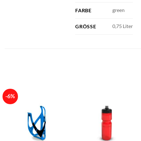
green
FARBE
0,75 Liter
GRÖSSE
-6%