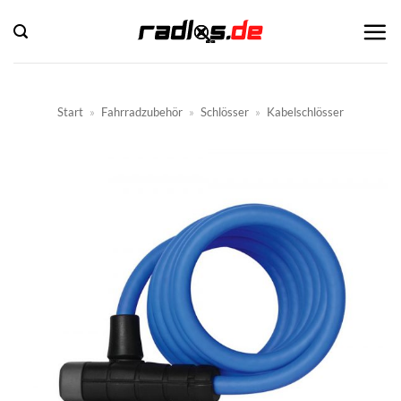
Zum
Inhalt
springen
Start
»
Fahrradzubehör
»
Schlösser
»
Kabelschlösser