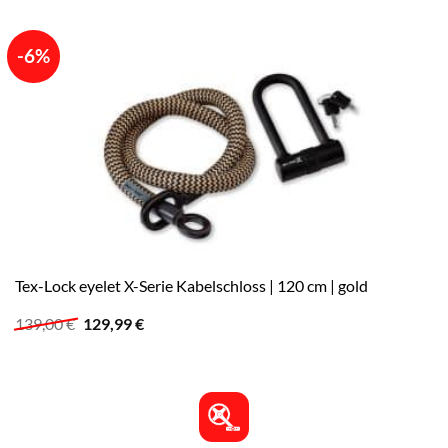
-6%
Tex-Lock eyelet X-Serie Kabelschloss | 120 cm | gold
Ursprünglicher
Aktueller
139,00
€
129,99
€
Preis
Preis
war:
ist:
139,00 €
129,99 €.