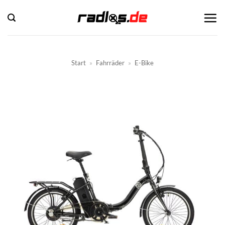
Zum
Inhalt
springen
Start
»
Fahrräder
»
E-Bike