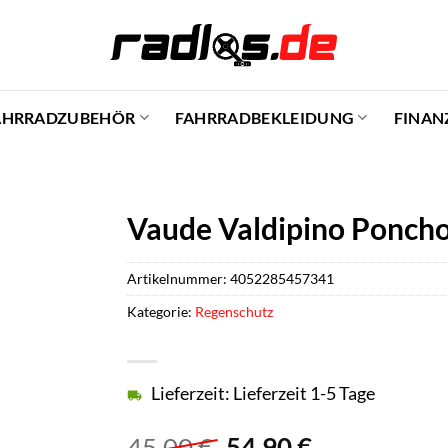
AHRRADZUBEHÖR
FAHRRADBEKLEIDUNG
FINAN
Vaude Valdipino Poncho |
Artikelnummer:
4052285457341
Kategorie:
Regenschutz
Lieferzeit: Lieferzeit 1-5 Tage
Ursprünglicher
Aktueller
45,00
€
54,90
€