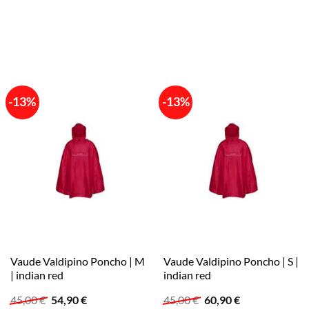
-13%
-13%
Vaude Valdipino Poncho | M
Vaude Valdipino Poncho | S |
| indian red
indian red
Ursprünglicher
Aktueller
Ursprünglicher
Aktueller
45,00
€
54,90
€
45,00
€
60,90
€