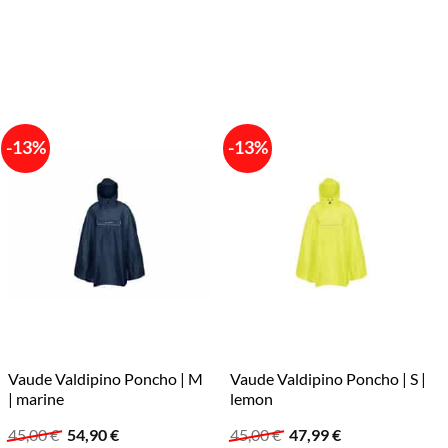
-13%
-13%
Vaude Valdipino Poncho | M
Vaude Valdipino Poncho | S |
| marine
lemon
Ursprünglicher
Aktueller
Ursprünglicher
Aktueller
45,00
€
54,90
€
45,00
€
47,99
€