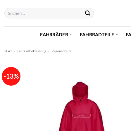
Zum
Suchen
Inhalt
nach:
springen
FAHRRÄDER
FAHRRADTEILE
F
Start
»
Fahrradbekleidung
»
Regenschutz
-13%