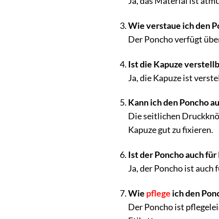
Ja, das Material ist atm
Wie verstaue ich den 
Der Poncho verfügt über 
Ist die Kapuze verstell
Ja, die Kapuze ist verst
Kann ich den Poncho au
Die seitlichen Druckknö
Kapuze gut zu fixieren.
Ist der Poncho auch für
Ja, der Poncho ist auch f
Wie
pflege
ich den Pon
Der Poncho ist pflegele