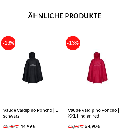
ÄHNLICHE PRODUKTE
-13%
-13%
Vaude Valdipino Poncho | L |
Vaude Valdipino Poncho |
schwarz
XXL | indian red
Ursprünglicher
Aktueller
Ursprünglicher
Aktueller
45,00
€
44,99
€
45,00
€
54,90
€