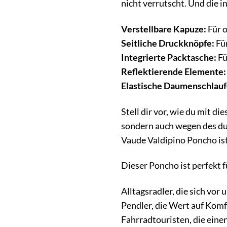
nicht verrutscht. Und die 
Verstellbare Kapuze:
Für 
Seitliche Druckknöpfe:
Für
Integrierte Packtasche:
Fü
Reflektierende Elemente:
Elastische Daumenschlauf
Stell dir vor, wie du mit d
sondern auch wegen des dur
Vaude Valdipino Poncho ist 
Dieser Poncho ist perfekt f
Alltagsradler, die sich vo
Pendler, die Wert auf Komf
Fahrradtouristen, die eine