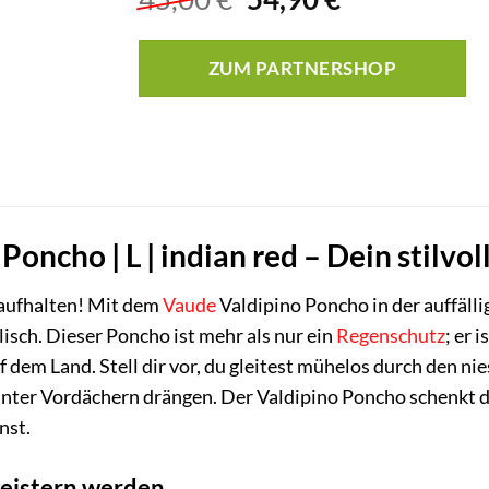
Preis
Preis
war:
ist:
ZUM PARTNERSHOP
45,00 €
54,90 €.
Poncho | L | indian red – Dein stilv
aufhalten! Mit dem
Vaude
Valdipino Poncho in der auffäll
lisch. Dieser Poncho ist mehr als nur ein
Regenschutz
; er 
uf dem Land. Stell dir vor, du gleitest mühelos durch den 
nter Vordächern drängen. Der Valdipino Poncho schenkt di
nst.
egeistern werden