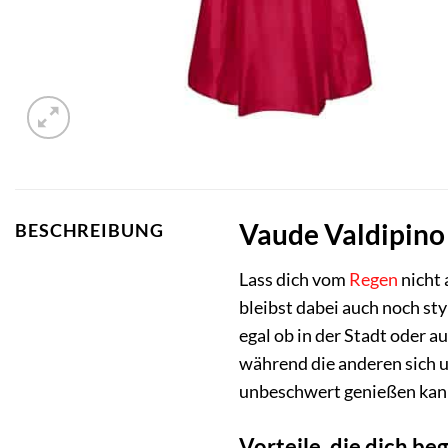
Vaude Valdipino 
BESCHREIBUNG
Lass dich vom
Regen
nicht 
bleibst dabei auch noch sty
egal ob in der Stadt oder a
während die anderen sich u
unbeschwert genießen kan
Vorteile, die dich b