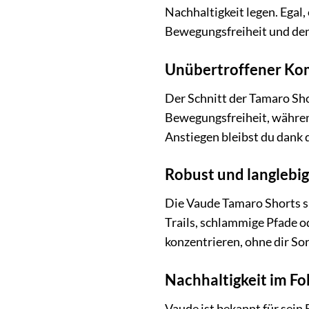
Nachhaltigkeit legen. Egal,
Bewegungsfreiheit und den 
Unübertroffener Komf
Der Schnitt der Tamaro Sho
Bewegungsfreiheit, währen
Anstiegen bleibst du dank
Robust und langlebig 
Die Vaude Tamaro Shorts si
Trails, schlammige Pfade od
konzentrieren, ohne dir S
Nachhaltigkeit im Fo
Vaude ist bekannt für sei