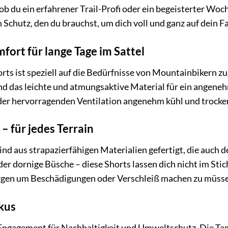
 ob du ein erfahrener Trail-Profi oder ein begeisterter Woch
Schutz, den du brauchst, um dich voll und ganz auf dein Fa
ort für lange Tage im Sattel
rts ist speziell auf die Bedürfnisse von Mountainbikern z
d das leichte und atmungsaktive Material für ein angene
 der hervorragenden Ventilation angenehm kühl und trocke
– für jedes Terrain
nd aus strapazierfähigen Materialien gefertigt, die auch 
er dornige Büsche – diese Shorts lassen dich nicht im Stic
orgen um Beschädigungen oder Verschleiß machen zu müss
kus
n Engagement für Nachhaltigkeit und Umweltschutz. Die T