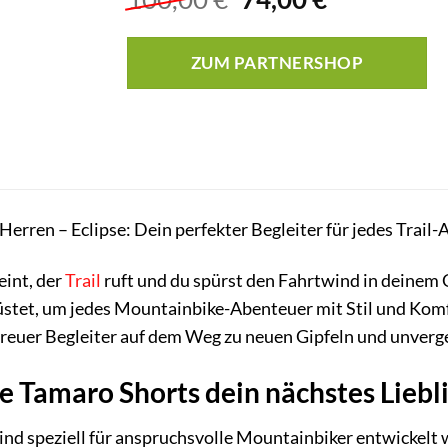
Preis
Preis
war:
ist:
ZUM PARTNERSHOP
100,00 €
74,00 €.
Herren – Eclipse: Dein perfekter Begleiter für jedes Trail
eint, der
Trail
ruft und du spürst den Fahrtwind in deinem 
rüstet, um jedes Mountainbike-Abenteuer mit Stil und Komf
 treuer Begleiter auf dem Weg zu neuen Gipfeln und unverg
 Tamaro Shorts dein nächstes Liebl
nd speziell für anspruchsvolle Mountainbiker entwickelt 