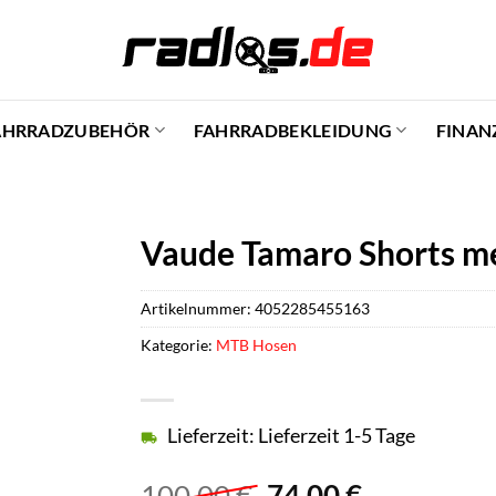
AHRRADZUBEHÖR
FAHRRADBEKLEIDUNG
FINAN
Vaude Tamaro Shorts men
Artikelnummer:
4052285455163
Kategorie:
MTB Hosen
Lieferzeit: Lieferzeit 1-5 Tage
Ursprünglicher
Aktueller
100,00
€
74,00
€