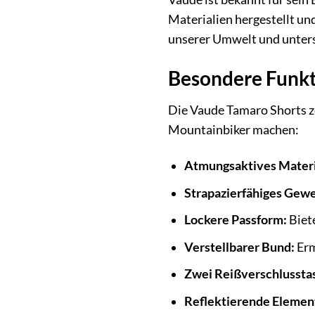
Materialien hergestellt un
unserer Umwelt und unters
Besondere Funkt
Die Vaude Tamaro Shorts ze
Mountainbiker machen:
Atmungsaktives Materi
Strapazierfähiges Gew
Lockere Passform:
Biet
Verstellbarer Bund:
Erm
Zwei Reißverschlussta
Reflektierende Elemen