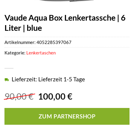
Vaude Aqua Box Lenkertassche | 6
Liter | blue
Artikelnummer:
4052285397067
Kategorie:
Lenkertaschen
Lieferzeit: Lieferzeit 1-5 Tage
Ursprünglicher
Aktueller
90,00
€
100,00
€
Preis
Preis
war:
ist:
ZUM PARTNERSHOP
90,00 €
100,00 €.