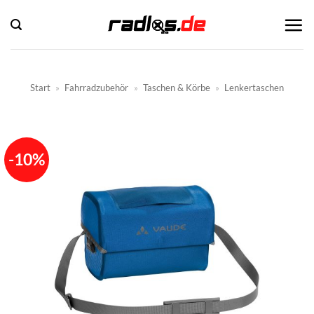
Zum
Inhalt
springen
Start
»
Fahrradzubehör
»
Taschen & Körbe
»
Lenkertaschen
-10%