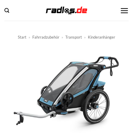
Zum
Inhalt
springen
Start
»
Fahrradzubehör
»
Transport
»
Kinderanhänger