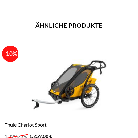
ÄHNLICHE PRODUKTE
-10%
Thule Chariot Sport
Ursprünglicher
Aktueller
1.399,95
€
1.259,00
€