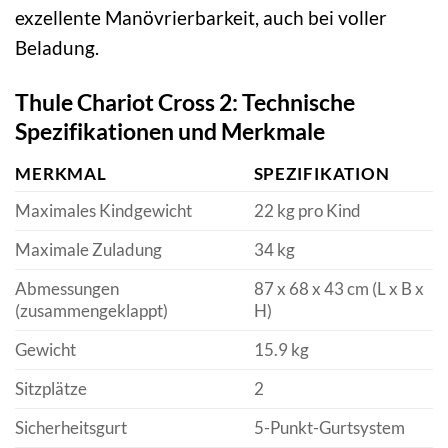
exzellente Manövrierbarkeit, auch bei voller
Beladung.
Thule Chariot Cross 2: Technische
Spezifikationen und Merkmale
MERKMAL
SPEZIFIKATION
Maximales Kindgewicht
22 kg pro Kind
Maximale Zuladung
34 kg
Abmessungen
87 x 68 x 43 cm (L x B x
(zusammengeklappt)
H)
Gewicht
15.9 kg
Sitzplätze
2
Sicherheitsgurt
5-Punkt-Gurtsystem