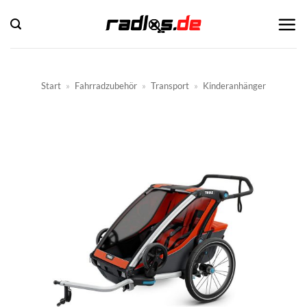
Zum
Inhalt
springen
Start
»
Fahrradzubehör
»
Transport
»
Kinderanhänger