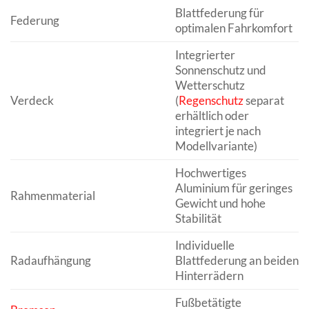
Blattfederung für
Federung
optimalen Fahrkomfort
Integrierter
Sonnenschutz und
Wetterschutz
Verdeck
(
Regenschutz
separat
erhältlich oder
integriert je nach
Modellvariante)
Hochwertiges
Aluminium für geringes
Rahmenmaterial
Gewicht und hohe
Stabilität
Individuelle
Radaufhängung
Blattfederung an beiden
Hinterrädern
Fußbetätigte