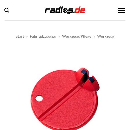
Zum
Inhalt
springen
Start
»
Fahrradzubehör
»
Werkzeug/Pflege
»
Werkzeug