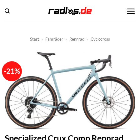
Zum
Inhalt
springen
Start
»
Fahrräder
»
Rennrad
»
Cyclocross
-21%
Specialized Crux Comp Rennrad