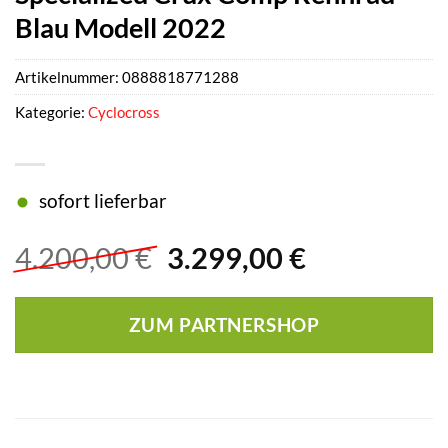
Blau Modell 2022
Artikelnummer:
0888818771288
Kategorie:
Cyclocross
sofort lieferbar
Ursprünglicher
Aktueller
4.200,00
€
3.299,00
€
Preis
Preis
war:
ist:
ZUM PARTNERSHOP
4.200,00 €
3.299,00 €