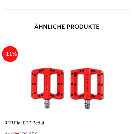
ÄHNLICHE PRODUKTE
-11%
RFR Flat ETP Pedal
Ursprünglicher
Aktueller
44,95
€
36,35
€