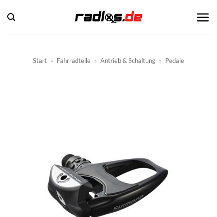
Zum
Inhalt
springen
Start
»
Fahrradteile
»
Antrieb & Schaltung
»
Pedale