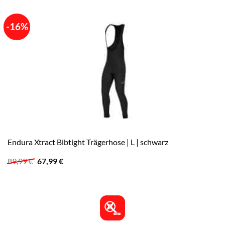
-16%
Endura Xtract Bibtight Trägerhose | L | schwarz
Ursprünglicher
Aktueller
89,99
€
67,99
€
Preis
Preis
war:
ist:
89,99 €
67,99 €.