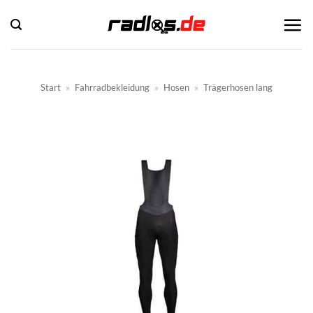
Zum
Inhalt
springen
Start
»
Fahrradbekleidung
»
Hosen
»
Trägerhosen lang