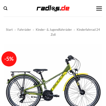
Zum
Inhalt
springen
Start
»
Fahrräder
»
Kinder- & Jugendfahrräder
»
Kinderfahrrad 24
Zoll
-5%