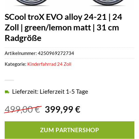
SCool troX EVO alloy 24-21 | 24
Zoll | green/lemon matt | 31 cm
Radgröße
Artikelnummer:
4250969272734
Kategorie:
Kinderfahrrad 24 Zoll
Lieferzeit: Lieferzeit 1-5 Tage
Ursprünglicher
Aktueller
499,00
€
399,99
€
Preis
Preis
war:
ist:
ZUM PARTNERSHOP
499,00 €
399,99 €.