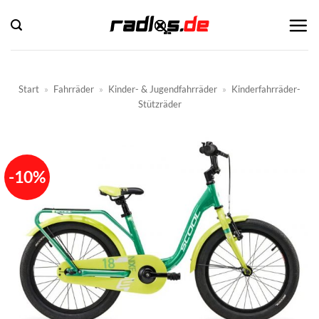
Zum
Inhalt
springen
Start
»
Fahrräder
»
Kinder- & Jugendfahrräder
»
Kinderfahrräder-
Stützräder
-10%