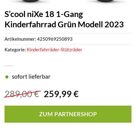
S’cool niXe 18 1-Gang
Kinderfahrrad Grün Modell 2023
Artikelnummer:
4250969250893
Kategorie:
Kinderfahrräder-Stützräder
sofort lieferbar
Ursprünglicher
Aktueller
289,00
€
259,99
€
Preis
Preis
war:
ist:
ZUM PARTNERSHOP
289,00 €
259,99 €.