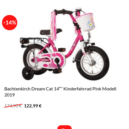
-14%
Bachtenkirch Dream Cat 14″“ Kinderfahrrad Pink Modell
2019
Ursprünglicher
Aktueller
174,90
€
122,99
€
Preis
Preis
war:
ist:
174,90 €
122,99 €.