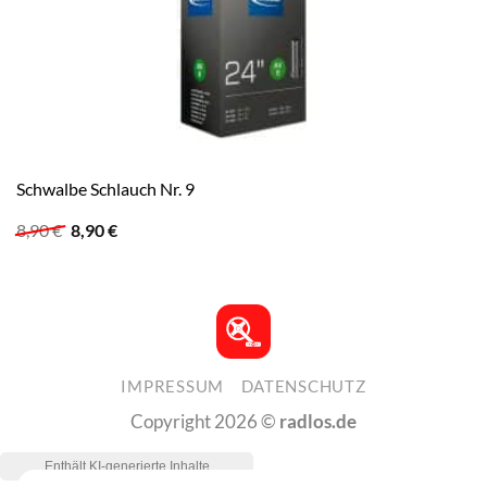
Schwalbe Schlauch Nr. 9
Ursprünglicher
Aktueller
8,90
€
8,90
€
Preis
Preis
war:
ist:
8,90 €
8,90 €.
IMPRESSUM
DATENSCHUTZ
Copyright 2026 ©
radlos.de