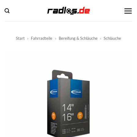
Zum
Inhalt
springen
Start
»
Fahrradteile
»
Bereifung & Schläuche
»
Schläuche