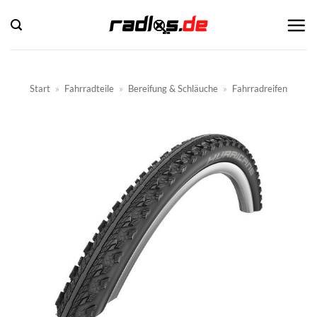
Zum
Inhalt
springen
Start
»
Fahrradteile
»
Bereifung & Schläuche
»
Fahrradreifen