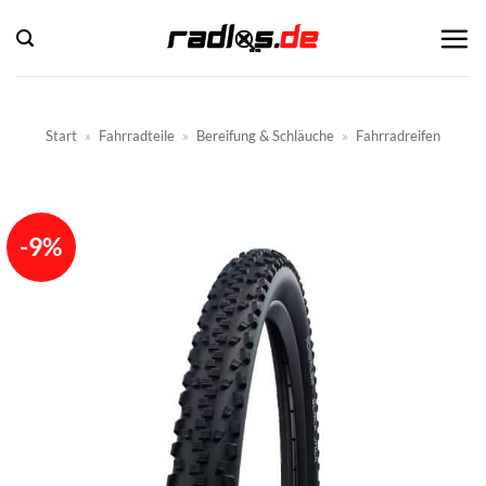
Zum
Inhalt
springen
Start
»
Fahrradteile
»
Bereifung & Schläuche
»
Fahrradreifen
-9%