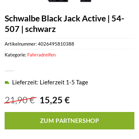
Schwalbe Black Jack Active | 54-
507 | schwarz
Artikelnummer:
4026495810388
Kategorie:
Fahrradreifen
Lieferzeit: Lieferzeit 1-5 Tage
Ursprünglicher
Aktueller
21,90
€
15,25
€
Preis
Preis
war:
ist:
ZUM PARTNERSHOP
21,90 €
15,25 €.