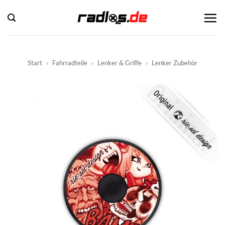
Zum
Inhalt
springen
Start
»
Fahrradteile
»
Lenker & Griffe
»
Lenker Zubehör