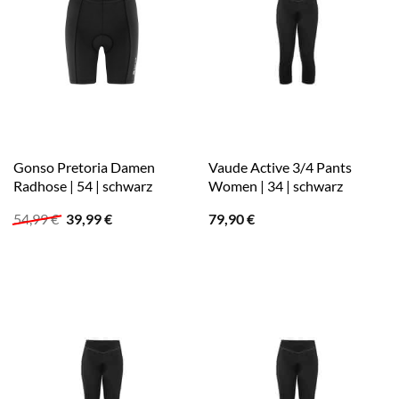
Gonso Pretoria Damen
Vaude Active 3/4 Pants
Radhose | 54 | schwarz
Women | 34 | schwarz
Ursprünglicher
Aktueller
54,99
€
39,99
€
79,90
€
Preis
Preis
war:
ist:
54,99 €
39,99 €.