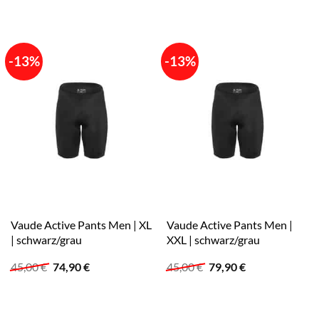
war:
ist:
war:
ist:
45,00 €
79,90 €.
45,00 €
69,90 €.
-13%
-13%
Vaude Active Pants Men | XL
Vaude Active Pants Men |
| schwarz/grau
XXL | schwarz/grau
Ursprünglicher
Aktueller
Ursprünglicher
Aktueller
45,00
€
74,90
€
45,00
€
79,90
€
Preis
Preis
Preis
Preis
war:
ist:
war:
ist:
45,00 €
74,90 €.
45,00 €
79,90 €.