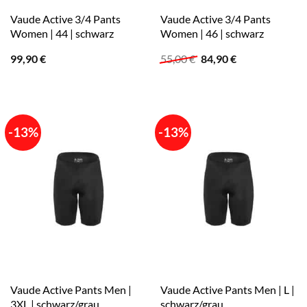
Vaude Active 3/4 Pants
Vaude Active 3/4 Pants
Women | 44 | schwarz
Women | 46 | schwarz
Ursprünglicher
Aktueller
99,90
€
55,00
€
84,90
€
Preis
Preis
war:
ist:
55,00 €
84,90 €.
-13%
-13%
Vaude Active Pants Men |
Vaude Active Pants Men | L |
3XL | schwarz/grau
schwarz/grau