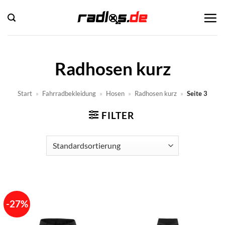
Zum
Inhalt
springen
Radhosen kurz
Start
»
Fahrradbekleidung
»
Hosen
»
Radhosen kurz
»
Seite 3
FILTER
-27%