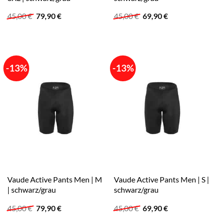
Ursprünglicher
Aktueller
Ursprünglicher
Aktueller
45,00
€
79,90
€
45,00
€
69,90
€
Preis
Preis
Preis
Preis
war:
ist:
war:
ist:
45,00 €
79,90 €.
45,00 €
69,90 €.
-13%
-13%
Vaude Active Pants Men | M
Vaude Active Pants Men | S |
| schwarz/grau
schwarz/grau
Ursprünglicher
Aktueller
Ursprünglicher
Aktueller
45,00
€
79,90
€
45,00
€
69,90
€
Preis
Preis
Preis
Preis