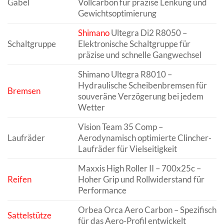
Gabel
Vollcarbon für präzise Lenkung und
Gewichtsoptimierung
Shimano
Ultegra Di2 R8050 –
Schaltgruppe
Elektronische Schaltgruppe für
präzise und schnelle Gangwechsel
Shimano Ultegra R8010 –
Hydraulische Scheibenbremsen für
Bremsen
souveräne Verzögerung bei jedem
Wetter
Vision Team 35 Comp –
Laufräder
Aerodynamisch optimierte Clincher-
Laufräder für Vielseitigkeit
Maxxis High Roller II – 700x25c –
Reifen
Hoher Grip und Rollwiderstand für
Performance
Orbea Orca Aero Carbon – Spezifisch
Sattelstütze
für das Aero-Profil entwickelt