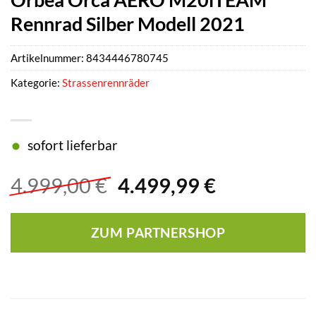
Rennrad Silber Modell 2021
Artikelnummer:
8434446780745
Kategorie:
Strassenrennräder
sofort lieferbar
Ursprünglicher
Aktueller
4.999,00
€
4.499,99
€
Preis
Preis
war:
ist:
ZUM PARTNERSHOP
4.999,00 €
4.499,99 €