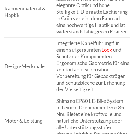
elegante Optik und hohe
Rahmenmaterial &
Steifigkeit. Die matte Lackierung
Haptik
in Grün verleiht dem Fahrrad
eine hochwertige Haptik und ist
widerstandsfähig gegen Kratzer.
Integrierte Kabelführung für
einen aufgeräumten
Look
und
Schutz der Komponenten.
Ergonomische Geometrie für eine
Design-Merkmale
komfortable Sitzposition.
Vorbereitung für Gepäckträger
und Schutzbleche zur Erhöhung
der Vielseitigkeit.
Shimano EP801 E-Bike System
mit einem Drehmoment von 85
Nm. Bietet eine kraftvolle und
Motor & Leistung
natürliche Unterstützung über
alle Unterstützungsstufen
hinweg. Intuitive Steuerung über