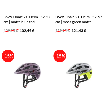
Uvex Finale 2.0 Helm | 52-57
Uvex Finale 2.0 Helm | 52-57
cm | matte blue teal
cm | moss green matte
Ursprünglicher
Aktueller
Ursprünglicher
Aktueller
129,95
€
102,49
€
139,95
€
121,43
€
Preis
Preis
Preis
Preis
war:
ist:
war:
ist:
129,95 €
102,49 €.
139,95 €
121,43 €.
-15%
-15%