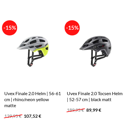
Preis
Preis
Preis
Preis
war:
ist:
war:
ist:
139,95 €
74,99 €.
139,95 €
101,09 €.
-15%
-15%
Uvex Finale 2.0 Helm | 56-61
Uvex Finale 2.0 Tocsen Helm
cm | rhino/neon yellow
| 52-57 cm | black matt
matte
Ursprünglicher
Aktueller
189,95
€
89,99
€
Preis
Preis
Ursprünglicher
Aktueller
139,95
€
107,52
€
war:
ist:
Preis
Preis
189,95 €
89,99 €.
war:
ist: