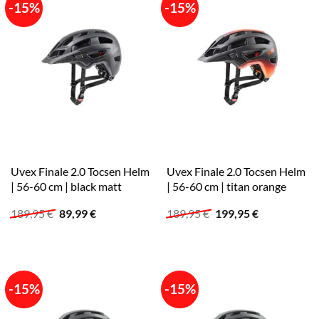
-15%
-15%
Uvex Finale 2.0 Tocsen Helm
Uvex Finale 2.0 Tocsen Helm
| 56-60 cm | black matt
| 56-60 cm | titan orange
Ursprünglicher
Aktueller
Ursprünglicher
Aktueller
189,95
€
89,99
€
189,95
€
199,95
€
Preis
Preis
Preis
Preis
war:
ist:
war:
ist:
189,95 €
89,99 €.
189,95 €
199,95 €.
-15%
-15%