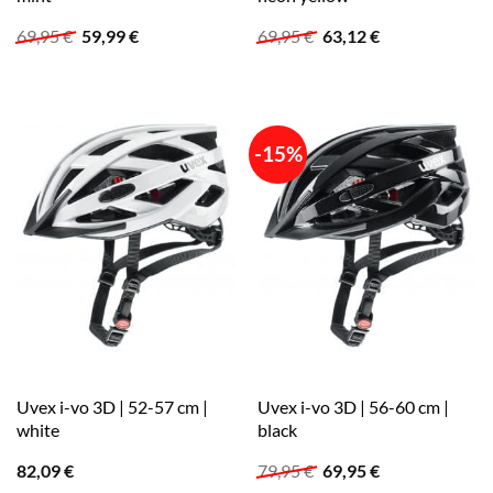
Ursprünglicher
Aktueller
Ursprünglicher
Aktueller
69,95
€
59,99
€
69,95
€
63,12
€
Preis
Preis
Preis
Preis
war:
ist:
war:
ist:
69,95 €
59,99 €.
69,95 €
63,12 €.
-15%
Uvex i-vo 3D | 52-57 cm |
Uvex i-vo 3D | 56-60 cm |
white
black
Ursprünglicher
Aktueller
82,09
€
79,95
€
69,95
€
Preis
Preis