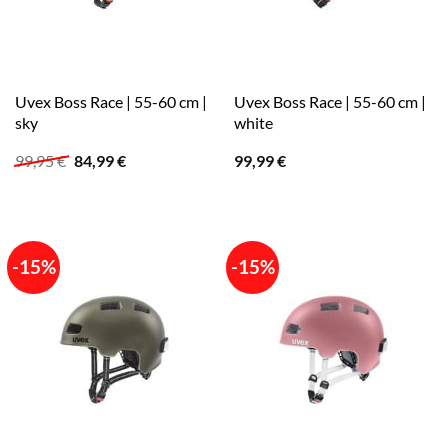
Uvex Boss Race | 55-60 cm |
Uvex Boss Race | 55-60 cm |
sky
white
Ursprünglicher
Aktueller
99,95
€
84,99
€
99,99
€
Preis
Preis
war:
ist:
99,95 €
84,99 €.
-15%
-15%