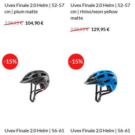
Uvex Finale 2.0 Helm | 52-57
Uvex Finale 2.0 Helm | 52-57
cm | plum matte
cm | rhino/neon yellow
matte
Ursprünglicher
Aktueller
139,95
€
104,90
€
Preis
Preis
Ursprünglicher
Aktueller
139,95
€
129,95
€
war:
ist:
Preis
Preis
139,95 €
104,90 €.
war:
ist:
139,95 €
129,95 €.
-15%
-15%
Uvex Finale 2.0 Helm | 56-61
Uvex Finale 2.0 Helm | 56-61