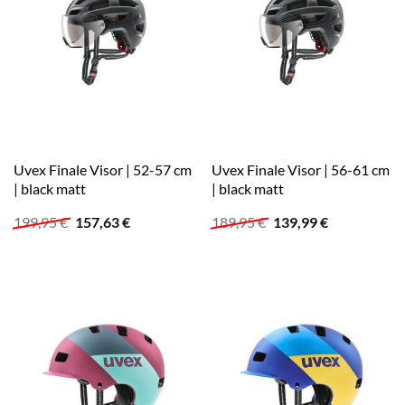
Uvex Finale Visor | 52-57 cm
Uvex Finale Visor | 56-61 cm
| black matt
| black matt
Ursprünglicher
Aktueller
Ursprünglicher
Aktueller
199,95
€
157,63
€
189,95
€
139,99
€
Preis
Preis
Preis
Preis
war:
ist:
war:
ist:
199,95 €
157,63 €.
189,95 €
139,99 €.