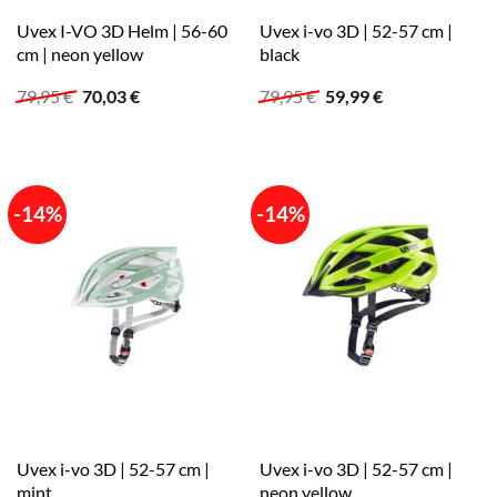
Uvex I-VO 3D Helm | 56-60
Uvex i-vo 3D | 52-57 cm |
cm | neon yellow
black
Ursprünglicher
Aktueller
Ursprünglicher
Aktueller
79,95
€
70,03
€
79,95
€
59,99
€
Preis
Preis
Preis
Preis
war:
ist:
war:
ist:
79,95 €
70,03 €.
79,95 €
59,99 €.
-14%
-14%
Uvex i-vo 3D | 52-57 cm |
Uvex i-vo 3D | 52-57 cm |
mint
neon yellow