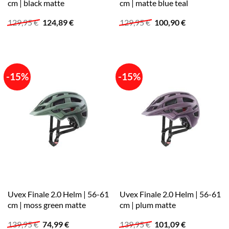
cm | black matte
cm | matte blue teal
Ursprünglicher
Aktueller
Ursprünglicher
Aktueller
129,95
€
124,89
€
129,95
€
100,90
€
Preis
Preis
Preis
Preis
war:
ist:
war:
ist:
129,95 €
124,89 €.
129,95 €
100,90 €.
-15%
-15%
Uvex Finale 2.0 Helm | 56-61
Uvex Finale 2.0 Helm | 56-61
cm | moss green matte
cm | plum matte
Ursprünglicher
Aktueller
Ursprünglicher
Aktueller
139,95
€
74,99
€
139,95
€
101,09
€