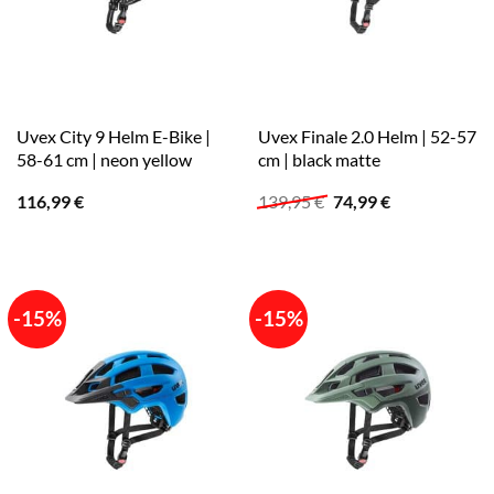
Uvex City 9 Helm E-Bike |
Uvex Finale 2.0 Helm | 52-57
58-61 cm | neon yellow
cm | black matte
Ursprünglicher
Aktueller
116,99
€
139,95
€
74,99
€
Preis
Preis
war:
ist:
139,95 €
74,99 €.
-15%
-15%