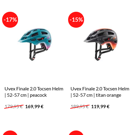
139,95 €
107,52 €.
-17%
-15%
Uvex Finale 2.0 Tocsen Helm
Uvex Finale 2.0 Tocsen Helm
| 52-57 cm | peacock
| 52-57 cm | titan orange
Ursprünglicher
Aktueller
Ursprünglicher
Aktueller
179,95
€
169,99
€
189,95
€
119,99
€
Preis
Preis
Preis
Preis
war:
ist:
war:
ist:
179,95 €
169,99 €.
189,95 €
119,99 €.