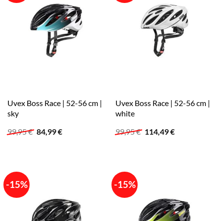
Uvex Boss Race | 52-56 cm |
Uvex Boss Race | 52-56 cm |
sky
white
Ursprünglicher
Aktueller
Ursprünglicher
Aktueller
99,95
€
84,99
€
99,95
€
114,49
€
Preis
Preis
Preis
Preis
war:
ist:
war:
ist:
99,95 €
84,99 €.
99,95 €
114,49 €.
-15%
-15%