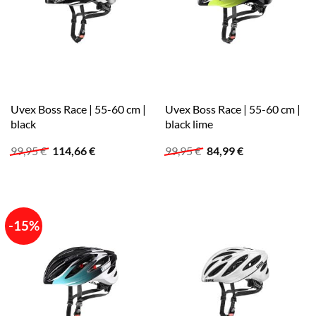
Uvex Boss Race | 55-60 cm |
Uvex Boss Race | 55-60 cm |
black
black lime
Ursprünglicher
Aktueller
Ursprünglicher
Aktueller
99,95
€
114,66
€
99,95
€
84,99
€
Preis
Preis
Preis
Preis
war:
ist:
war:
ist:
99,95 €
114,66 €.
99,95 €
84,99 €.
-15%