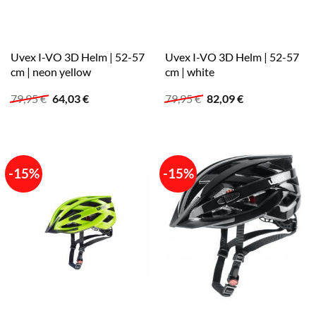
Uvex I-VO 3D Helm | 52-57
Uvex I-VO 3D Helm | 52-57
cm | neon yellow
cm | white
Ursprünglicher
Aktueller
Ursprünglicher
Aktueller
79,95
€
64,03
€
79,95
€
82,09
€
Preis
Preis
Preis
Preis
war:
ist:
war:
ist:
79,95 €
64,03 €.
79,95 €
82,09 €.
-15%
-15%