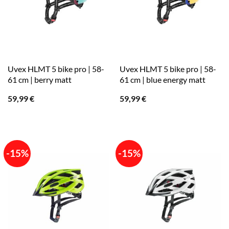
Uvex HLMT 5 bike pro | 58-
Uvex HLMT 5 bike pro | 58-
61 cm | berry matt
61 cm | blue energy matt
59,99
€
59,99
€
-15%
-15%