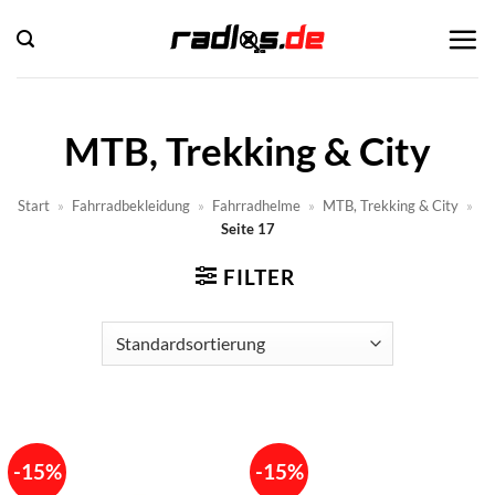
Zum
Inhalt
springen
MTB, Trekking & City
Start
»
Fahrradbekleidung
»
Fahrradhelme
»
MTB, Trekking & City
»
Seite 17
FILTER
-15%
-15%