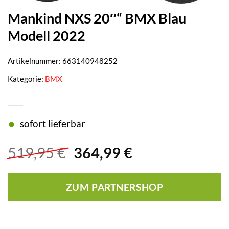
Mankind NXS 20″“ BMX Blau
Modell 2022
Artikelnummer:
663140948252
Kategorie:
BMX
sofort lieferbar
Ursprünglicher
Aktueller
519,95
€
364,99
€
Preis
Preis
war:
ist:
ZUM PARTNERSHOP
519,95 €
364,99 €.