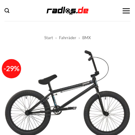
Zum
Inhalt
springen
Start
»
Fahrräder
»
BMX
-29%