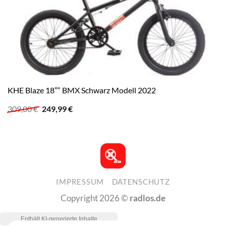
KHE Blaze 18″“ BMX Schwarz Modell 2022
Ursprünglicher
Aktueller
309,00
€
249,99
€
Preis
Preis
war:
ist:
309,00 €
249,99 €.
IMPRESSUM
DATENSCHUTZ
Copyright 2026 ©
radlos.de