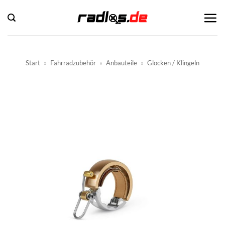
Zum
Inhalt
springen
Start
»
Fahrradzubehör
»
Anbauteile
»
Glocken / Klingeln