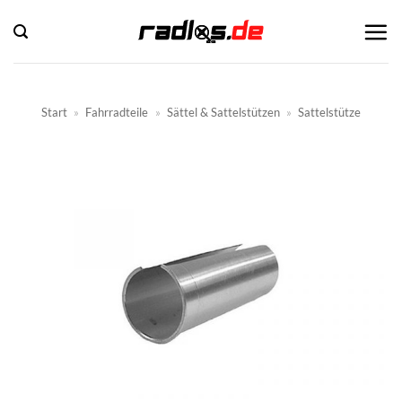
Zum
Inhalt
springen
Start
»
Fahrradteile
»
Sättel & Sattelstützen
»
Sattelstütze