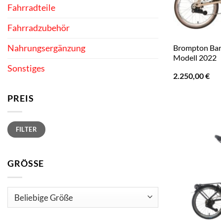
Fahrradteile
Fahrradzubehör
Nahrungsergänzung
Brompton Bar
Modell 2022
Sonstiges
2.250,00
€
PREIS
Min.
Max.
FILTER
Preis
Preis
GRÖSSE