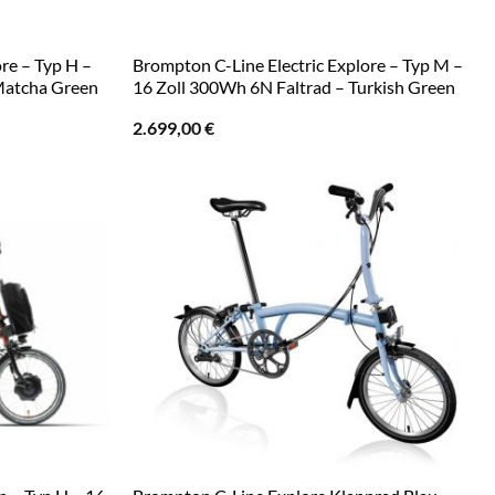
re – Typ H –
Brompton C-Line Electric Explore – Typ M –
Matcha Green
16 Zoll 300Wh 6N Faltrad – Turkish Green
2.699,00
€