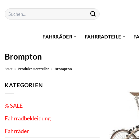
Zum
Suchen
Inhalt
nach:
springen
FAHRRÄDER
FAHRRADTEILE
F
Brompton
Start
»
Produkt Hersteller
»
Brompton
KATEGORIEN
% SALE
Fahrradbekleidung
Fahrräder