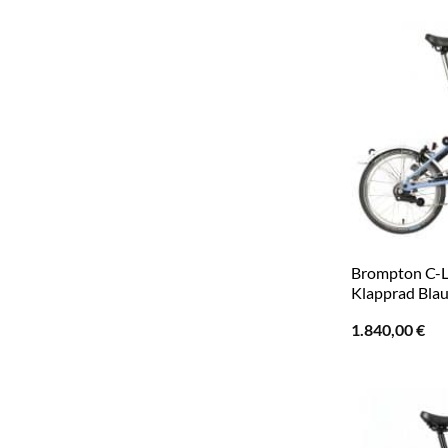
Brompton C-Li
Klapprad Bla
1.840,00
€