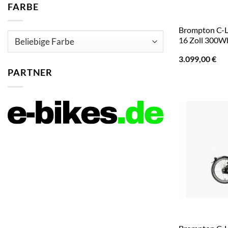
FARBE
Brompton C-Li
16 Zoll 300Wh
3.099,00
€
PARTNER