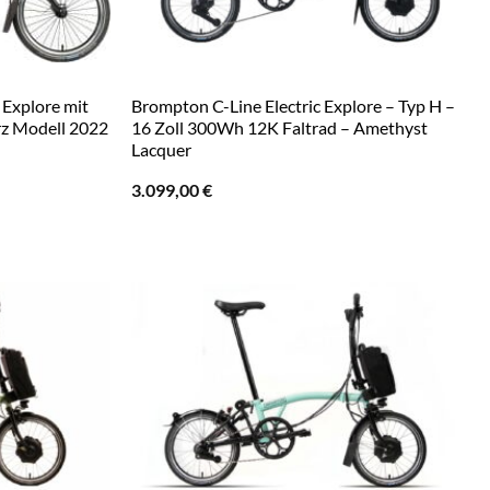
 Explore mit
Brompton C-Line Electric Explore – Typ H –
rz Modell 2022
16 Zoll 300Wh 12K Faltrad – Amethyst
Lacquer
r
3.099,00
€
 €.