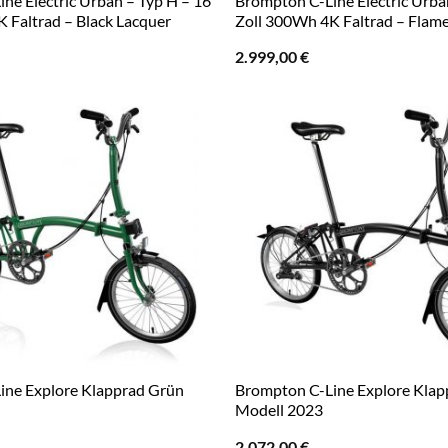
ne Electric Urban – Typ H – 16
Brompton C-Line Electric Urba
 Faltrad – Black Lacquer
Zoll 300Wh 4K Faltrad – Flam
2.999,00
€
ine Explore Klapprad Grün
Brompton C-Line Explore Klap
Modell 2023
2.072,00
€