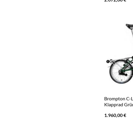
Brompton C-Li
Klapprad Grü
1.960,00
€