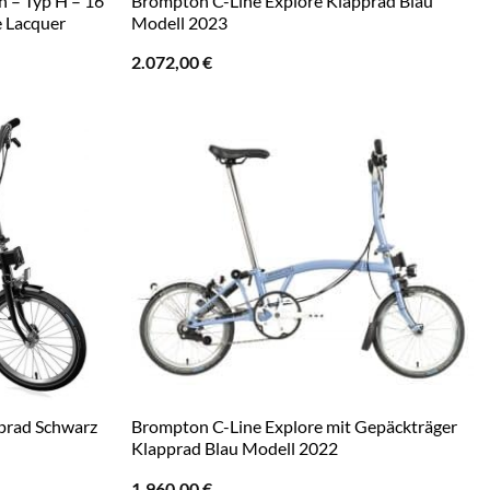
n – Typ H – 16
Brompton C-Line Explore Klapprad Blau
e Lacquer
Modell 2023
2.072,00
€
prad Schwarz
Brompton C-Line Explore mit Gepäckträger
Klapprad Blau Modell 2022
1.960,00
€