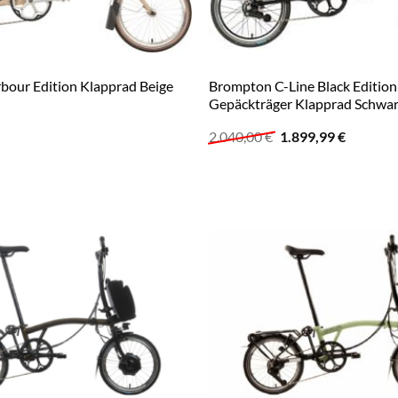
bour Edition Klapprad Beige
Brompton C-Line Black Edition
Gepäckträger Klapprad Schwa
Ursprünglicher
Aktuelle
2.040,00
€
1.899,99
€
Preis
Preis
war:
ist:
2.040,00 €
1.899,99