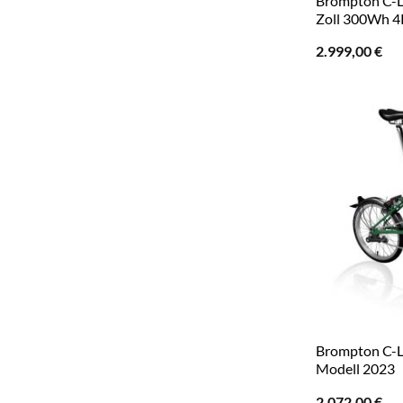
Brompton C-Li
Zoll 300Wh 4K
2.999,00
€
Brompton C-L
Modell 2023
2.072,00
€