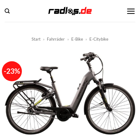
Zum
Inhalt
springen
Start
»
Fahrräder
»
E-Bike
»
E-Citybike
-23%