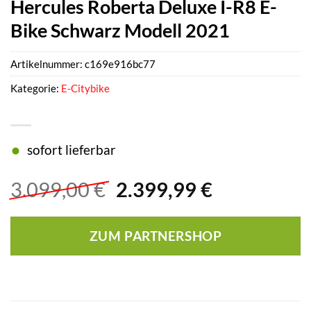
Hercules Roberta Deluxe I-R8 E-
Bike Schwarz Modell 2021
Artikelnummer:
c169e916bc77
Kategorie:
E-Citybike
sofort lieferbar
Ursprünglicher
Aktueller
3.099,00
€
2.399,99
€
Preis
Preis
war:
ist:
ZUM PARTNERSHOP
3.099,00 €
2.399,99 €