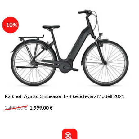
-10%
Kalkhoff Agattu 3.B Season E-Bike Schwarz Modell 2021
Ursprünglicher
Aktueller
2.499,00
€
1.999,00
€
Preis
Preis
war:
ist:
2.499,00 €
1.999,00 €.