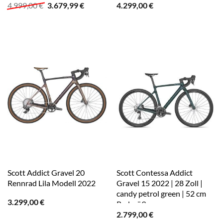
Ursprünglicher
Aktueller
4.999,00
€
3.679,99
€
4.299,00
€
Preis
Preis
war:
ist:
4.999,00 €
3.679,99 €.
Scott Addict Gravel 20
Scott Contessa Addict
Rennrad Lila Modell 2022
Gravel 15 2022 | 28 Zoll |
candy petrol green | 52 cm
3.299,00
€
Radgröße
2.799,00
€