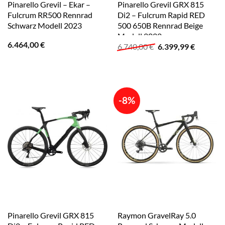
Pinarello Grevil – Ekar –
Pinarello Grevil GRX 815
Fulcrum RR500 Rennrad
Di2 – Fulcrum Rapid RED
Schwarz Modell 2023
500 650B Rennrad Beige
Modell 2022
6.464,00
€
Ursprünglicher
Aktuelle
6.740,00
€
6.399,99
€
Preis
Preis
war:
ist:
6.740,00 €
6.399,99
-8%
Pinarello Grevil GRX 815
Raymon GravelRay 5.0