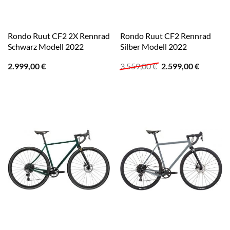
Rondo Ruut CF2 2X Rennrad
Rondo Ruut CF2 Rennrad
Schwarz Modell 2022
Silber Modell 2022
Ursprünglicher
Aktuelle
2.999,00
€
3.559,00
€
2.599,00
€
Preis
Preis
war:
ist:
3.559,00 €
2.599,00