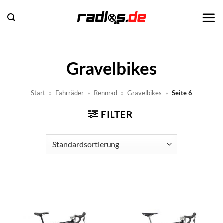
Zum
Inhalt
springen
Gravelbikes
Start
»
Fahrräder
»
Rennrad
»
Gravelbikes
»
Seite 6
FILTER