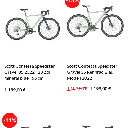
-13%
Scott Contessa Speedster
Scott Contessa Speedster
Gravel 35 2022 | 28 Zoll |
Gravel 35 Rennrad Blau
mineral blue | 56 cm
Modell 2022
Radgröße
Ursprünglicher
Aktuelle
1.199,00
€
1.199,00
€
1.199,00
€
Preis
Preis
war:
ist:
1.199,00 €
1.199,00
-11%