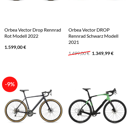
Orbea Vector Drop Rennrad
Orbea Vector DROP
Rot Modell 2022
Rennrad Schwarz Modell
2021
1.599,00
€
Ursprünglicher
Aktuelle
1.499,00
€
1.349,99
€
Preis
Preis
war:
ist:
1.499,00 €
1.349,99
-9%