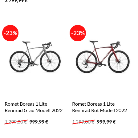
3.799,99
€
-23%
-23%
Romet Boreas 1 Lite
Romet Boreas 1 Lite
Rennrad Grau Modell 2022
Rennrad Rot Modell 2022
Ursprünglicher
Aktueller
Ursprünglicher
Aktueller
1.299,00
€
999,99
€
1.299,00
€
999,99
€
Preis
Preis
Preis
Preis
war:
ist:
war:
ist:
1.299,00 €
999,99 €.
1.299,00 €
999,99 €.