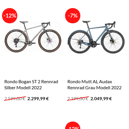
-12%
-7%
Rondo Bogan ST 2 Rennrad
Rondo Mutt AL Audax
Silber Modell 2022
Rennrad Grau Modell 2022
Ursprünglicher
Aktueller
Ursprünglicher
Aktuelle
2.599,00
€
2.299,99
€
2.199,00
€
2.049,99
€
Preis
Preis
Preis
Preis
war:
ist:
war:
ist:
2.599,00 €
2.299,99 €.
2.199,00 €
2.049,99
-12%