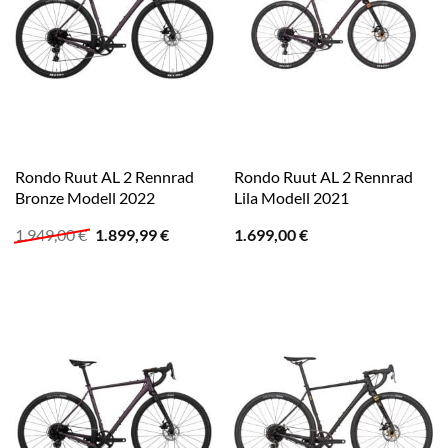
Rondo Ruut AL 2 Rennrad
Rondo Ruut AL 2 Rennrad
Bronze Modell 2022
Lila Modell 2021
Ursprünglicher
Aktueller
1.949,00
€
1.899,99
€
1.699,00
€
Preis
Preis
war:
ist:
1.949,00 €
1.899,99 €.