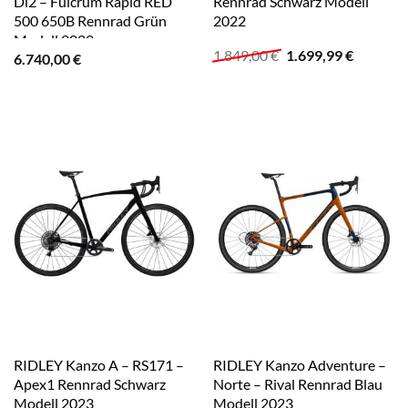
Di2 – Fulcrum Rapid RED
Rennrad Schwarz Modell
500 650B Rennrad Grün
2022
Modell 2022
Ursprünglicher
Aktuelle
1.849,00
€
1.699,99
€
6.740,00
€
Preis
Preis
war:
ist:
1.849,00 €
1.699,99
RIDLEY Kanzo A – RS171 –
RIDLEY Kanzo Adventure –
Apex1 Rennrad Schwarz
Norte – Rival Rennrad Blau
Modell 2023
Modell 2023