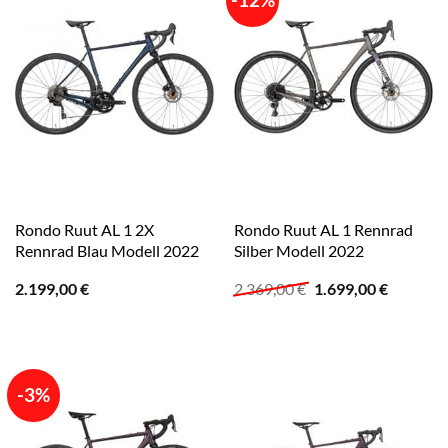
Rondo Ruut AL 1 2X
Rondo Ruut AL 1 Rennrad
Rennrad Blau Modell 2022
Silber Modell 2022
Ursprünglicher
Aktuelle
2.199,00
€
2.369,00
€
1.699,00
€
Preis
Preis
war:
ist:
2.369,00 €
1.699,00
-3%