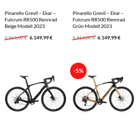
Pinarello Grevil – Ekar –
Pinarello Grevil – Ekar –
Fulcrum RR500 Rennrad
Fulcrum RR500 Rennrad
Beige Modell 2023
Grün Modell 2023
Ursprünglicher
Aktueller
Ursprünglicher
Aktuelle
6.464,00
€
6.149,99
€
6.464,00
€
6.149,99
€
Preis
Preis
Preis
Preis
war:
ist:
war:
ist:
6.464,00 €
6.149,99 €.
6.464,00 €
6.149,99
-5%