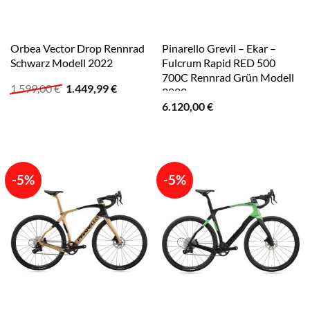
Orbea Vector Drop Rennrad
Pinarello Grevil – Ekar –
Schwarz Modell 2022
Fulcrum Rapid RED 500
700C Rennrad Grün Modell
Ursprünglicher
Aktueller
1.599,00
€
1.449,99
€
2022
Preis
Preis
6.120,00
€
war:
ist:
1.599,00 €
1.449,99 €.
-5%
-5%