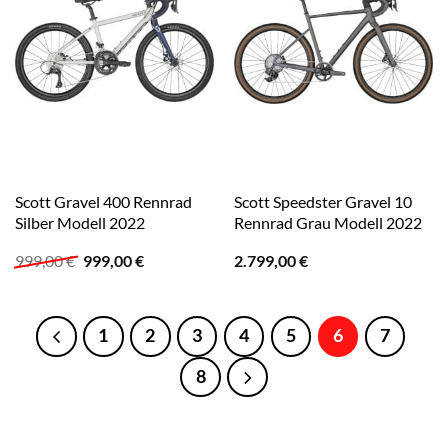
Scott Gravel 400 Rennrad
Scott Speedster Gravel 10
Silber Modell 2022
Rennrad Grau Modell 2022
Ursprünglicher
Aktueller
999,00
€
999,00
€
2.799,00
€
Preis
Preis
war:
ist:
999,00 €
999,00 €.
1
2
3
4
5
6
7
8