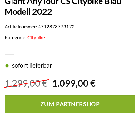
Giant AnyTour CS Citybike Blau
Modell 2022
Artikelnummer:
4712878773172
Kategorie:
Citybike
sofort lieferbar
Ursprünglicher
Aktueller
1.299,00
€
1.099,00
€
Preis
Preis
war:
ist:
ZUM PARTNERSHOP
1.299,00 €
1.099,00 €