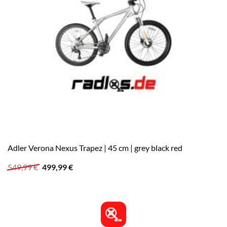
Adler Verona Nexus Trapez | 45 cm | grey black red
Ursprünglicher
Aktueller
549,99
€
499,99
€
Preis
Preis
war:
ist:
549,99 €
499,99 €.