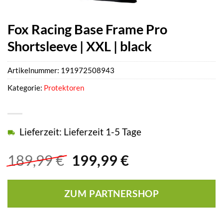
Fox Racing Base Frame Pro
Shortsleeve | XXL | black
Artikelnummer:
191972508943
Kategorie:
Protektoren
Lieferzeit: Lieferzeit 1-5 Tage
Ursprünglicher
Aktueller
189,99
€
199,99
€
Preis
Preis
war:
ist:
ZUM PARTNERSHOP
189,99 €
199,99 €.