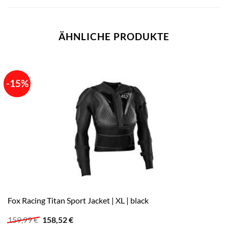
ÄHNLICHE PRODUKTE
-15%
Fox Racing Titan Sport Jacket | XL | black
Ursprünglicher
Aktueller
159,99
€
158,52
€
Preis
Preis