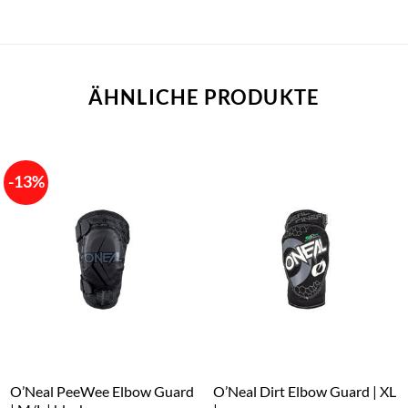
ÄHNLICHE PRODUKTE
-13%
O’Neal PeeWee Elbow Guard
O’Neal Dirt Elbow Guard | XL