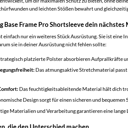
ntwickelt, um dir maximalen Schutz zu bieten, ohne deine
Schürfwunden und leichten Stößen bewahrt und gleichzeiti
g Base Frame Pro Shortsleeve dein nächstes 
t einfach nur ein weiteres Stück Ausrüstung. Sie ist eine I
rum sie in deiner Ausrüstung nicht fehlen sollte:
trategisch platzierte Polster absorbieren Aufprallkräfte 
gungsfreiheit:
Das atmungsaktive Stretchmaterial passt
Komfort:
Das feuchtigkeitsableitende Material hält dich tr
nomische Design sorgt für einen sicheren und bequemen Si
ge Materialien und Verarbeitung garantieren eine lange 
n, die den Unterschied machen