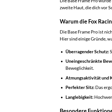
Die Base Frame Pro wurde e
zweite Haut, die dich vor 
Warum die Fox Racin
Die Base Frame Pro ist nich
Hier sind einige Gründe, wa
Überragender Schutz:
S
Uneingeschränkte Bewe
Beweglichkeit.
Atmungsaktivität und 
Perfekter Sitz:
Das ergo
Langlebigkeit:
Hochwerti
Besondere Funktione