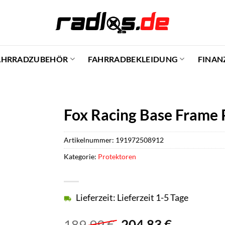
AHRRADZUBEHÖR
FAHRRADBEKLEIDUNG
FINAN
Fox Racing Base Frame P
Artikelnummer:
191972508912
Kategorie:
Protektoren
Lieferzeit: Lieferzeit 1-5 Tage
Ursprünglicher
Aktuelle
189,99
€
204,83
€