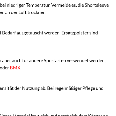
bei niedriger Temperatur. Vermeide es, die Shortsleeve
en an der Luft trocknen.
i Bedarf ausgetauscht werden. Ersatzpolster sind
n aber auch für andere Sportarten verwendet werden,
oder
BMX
.
ensität der Nutzung ab. Bei regelmäßiger Pflege und
ieses Material ist weich und passt sich dem Körper an,