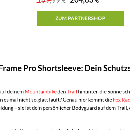
Preis
Preis
war:
ist:
ZUM PARTNERSHOP
189,99 €
204,83 €.
Frame Pro Shortsleeve: Dein Schutzsc
h auf deinem
Mountainbike
den
Trail
hinunter, die Sonne sch
nn es mal nicht so glatt läuft? Genau hier kommt die
Fox Rac
idung – sie ist dein persönlicher Bodyguard auf dem Trail,