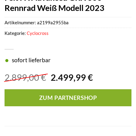
Rennrad Weiß Modell 2023
Artikelnummer:
a2199a2955ba
Kategorie:
Cyclocross
sofort lieferbar
Ursprünglicher
Aktueller
2.899,00
€
2.499,99
€
Preis
Preis
war:
ist:
ZUM PARTNERSHOP
2.899,00 €
2.499,99 €