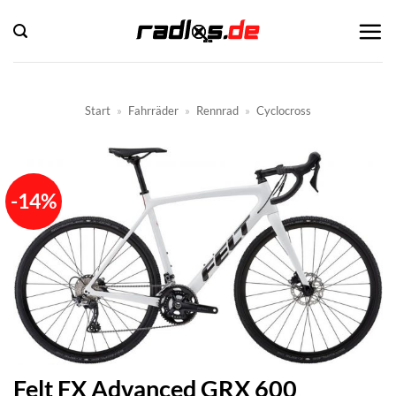
Zum
Inhalt
springen
Start
»
Fahrräder
»
Rennrad
»
Cyclocross
-14%
Felt FX Advanced GRX 600