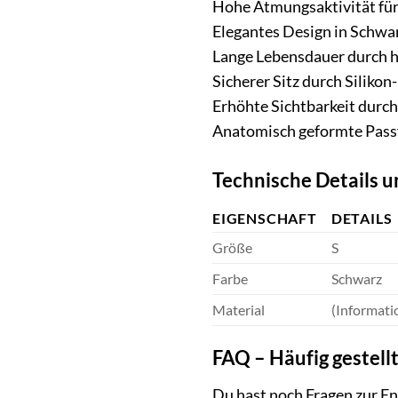
Hohe Atmungsaktivität für
Elegantes Design in Schwa
Lange Lebensdauer durch 
Sicherer Sitz durch Siliko
Erhöhte Sichtbarkeit durch
Anatomisch geformte Pass
Technische Details u
EIGENSCHAFT
DETAILS
Größe
S
Farbe
Schwarz
Material
(Informati
FAQ – Häufig gestel
Du hast noch Fragen zur E