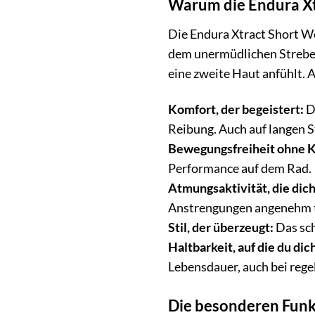
Warum die Endura Xt
Die Endura Xtract Short Wo
dem unermüdlichen Streben 
eine zweite Haut anfühlt. 
Komfort, der begeistert:
Da
Reibung. Auch auf langen S
Bewegungsfreiheit ohne 
Performance auf dem Rad.
Atmungsaktivität, die dich
Anstrengungen angenehm 
Stil, der überzeugt:
Das sch
Haltbarkeit, auf die du dic
Lebensdauer, auch bei reg
Die besonderen Funk