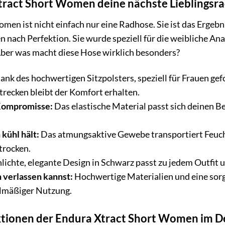
ract Short Women deine nächste Lieblingsr
men ist nicht einfach nur eine Radhose. Sie ist das Ergebn
nach Perfektion. Sie wurde speziell für die weibliche Ana
Aber was macht diese Hose wirklich besonders?
nk des hochwertigen Sitzpolsters, speziell für Frauen gef
trecken bleibt der Komfort erhalten.
Kompromisse:
Das elastische Material passt sich deinen 
 kühl hält:
Das atmungsaktive Gewebe transportiert Feuchti
trocken.
lichte, elegante Design in Schwarz passt zu jedem Outfit 
h verlassen kannst:
Hochwertige Materialien und eine sorgf
elmäßiger Nutzung.
tionen der Endura Xtract Short Women im De