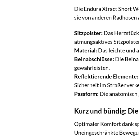
Die Endura Xtract Short Wo
sie von anderen Radhosen
Sitzpolster:
Das Herzstück 
atmungsaktives Sitzpolster
Material:
Das leichte und 
Beinabschlüsse:
Die Beinab
gewährleisten.
Reflektierende Elemente:
Sicherheit im Straßenverke
Passform:
Die anatomisch 
Kurz und bündig: Di
Optimaler Komfort dank spe
Uneingeschränkte Bewegung