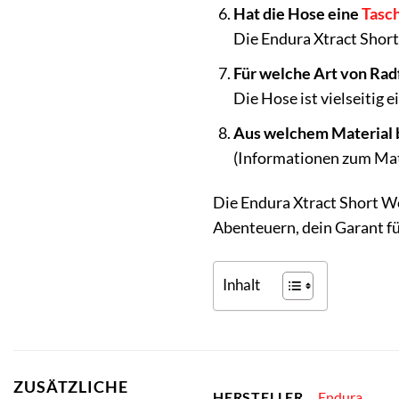
Hat die Hose eine
Tasc
Die Endura Xtract Short
Für welche Art von Rad
Die Hose ist vielseitig 
Aus welchem Material b
(Informationen zum Mater
Die Endura Xtract Short Wo
Abenteuern, dein Garant fü
Inhalt
ZUSÄTZLICHE
Endura
HERSTELLER