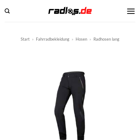
Zum
Inhalt
springen
Start
»
Fahrradbekleidung
»
Hosen
»
Radhosen lang