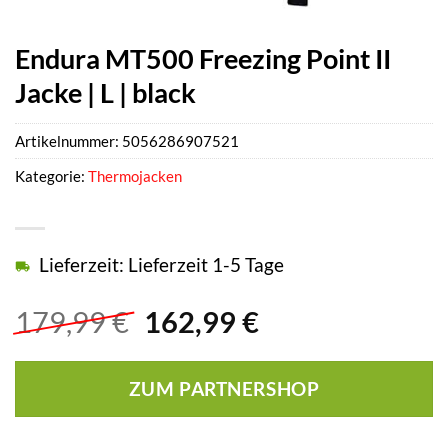
Endura MT500 Freezing Point II
Jacke | L | black
Artikelnummer:
5056286907521
Kategorie:
Thermojacken
Lieferzeit: Lieferzeit 1-5 Tage
Ursprünglicher
Aktueller
179,99
€
162,99
€
Preis
Preis
war:
ist:
ZUM PARTNERSHOP
179,99 €
162,99 €.